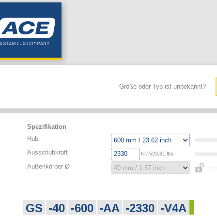
Größe oder Typ ist unbekannt?
Spezifikation
Hub
Ausschubkraft
N / 523.81 lbs
Außenkörper Ø
GS
-40
-600
-AA
-2330
-V4A