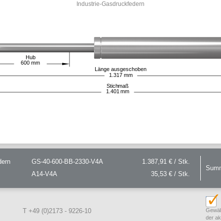
Industrie-Gasdruckfedern
Hub
600
mm
Länge ausgeschoben
1.317
mm
Stichmaß
1.401
mm
dern
GS-40-600-BB-2330-V4A
1.387,91 € / Stk.
Sum
A14-V4A
35,53 € / Stk.
T +49 (0)2173 - 9226-10
Gewäh
der a