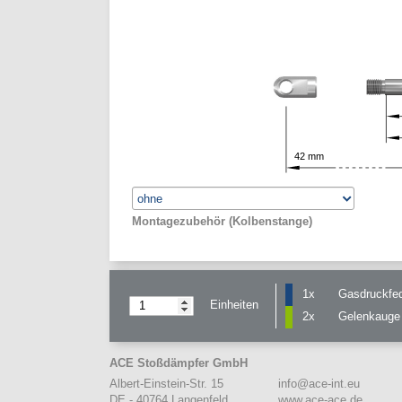
42
mm
Montagezubehör (Kolbenstange)
1x
Gasdruckfe
Einheiten
2x
Gelenkauge
ACE Stoßdämpfer GmbH
info@ace-int.eu
Albert-Einstein-Str. 15
www.ace-ace.de
DE - 40764 Langenfeld