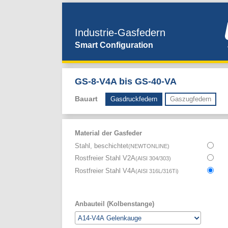
Industrie-Gasfedern
Smart Configuration
GS-8-V4A bis GS-40-VA
Bauart
Gasdruckfedern
Gaszugfedern
Material der Gasfeder
Stahl, beschichtet
(
NEWTONLINE
)
Rostfreier Stahl V2A
(
AISI 304/303
)
Rostfreier Stahl V4A
(
AISI 316L/316Ti
)
Anbauteil (Kolbenstange)