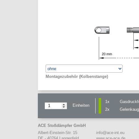
20
mm
Montagezubehör (Kolbenstange)
1x
Gasdruckf
Einheiten
2x
Gelenkau
ACE Stoßdämpfer GmbH
info@ace-int.eu
Albert-Einstein-Str. 15
www.ace-ace.de
DE - 40764 Langenfeld