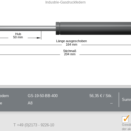
Industrie-Gasdruckfedern
Hub
50
mm
Länge ausgeschoben
164
mm
Stichmaß
204
mm
edern
GS-19-50-BB-400
56,35 € / Stk.
Sum
ge
A8
--
T +49 (0)2173 - 9226-10
Gewäh
der a