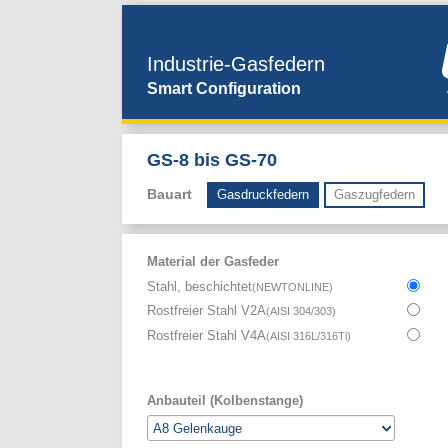
Industrie-Gasfedern
Smart Configuration
GS-8 bis GS-70
Bauart
Gasdruckfedern
Gaszugfedern
Material der Gasfeder
Stahl, beschichtet
(
NEWTONLINE
)
Rostfreier Stahl V2A
(
AISI 304/303
)
Rostfreier Stahl V4A
(
AISI 316L/316Ti
)
Anbauteil (Kolbenstange)