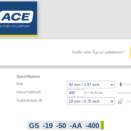
Größe oder Typ ist unbekannt?
Spezifikation
Hub
Ausschubkraft
N / 89.92 lbs
Außenkörper Ø
GS
-19
-50
-AA
-400