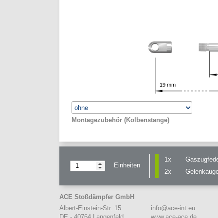
19
mm
Montagezubehör (Kolbenstange)
1x
Gaszugfed
Einheiten
2x
Gelenkaug
ACE Stoßdämpfer GmbH
info@ace-int.eu
Albert-Einstein-Str. 15
www.ace-ace.de
DE - 40764 Langenfeld