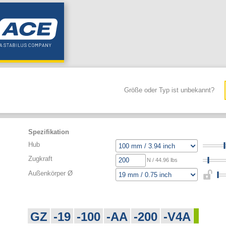
Größe oder Typ ist unbekannt?
Spezifikation
Hub
Zugkraft
N / 44.96 lbs
Außenkörper Ø
GZ
-19
-100
-AA
-200
-V4A