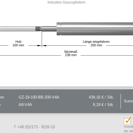
Industrie-Gaszugfedern
Hub
Länge eingefahren
100
mm
200
mm
Stichmaß
238
mm
ern
GZ-19-100-BB-200-V4A
439,16 € / Stk.
Sum
e
A8-V4A
8,19 € / Stk.
T +49 (0)2173 - 9226-10
Gewäh
der a