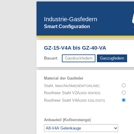
Industrie-Gasfedern
Smart Configuration
GZ-15-V4A bis GZ-40-VA
Bauart
Gasdruckfedern
Gaszugfedern
Material der Gasfeder
Stahl, beschichtet
(
NEWTONLINE
)
Rostfreier Stahl V2A
(
AISI 304/303
)
Rostfreier Stahl V4A
(
AISI 316L/316Ti
)
Anbauteil (Kolbenstange)