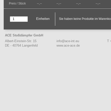
Preis / Stück
--,--
--,--
--,--
--,--
Einheiten
Sie haben keine Produkte im Warenko
ACE Stoßdämpfer GmbH
info@ace-int.eu
T 
Albert-Einstein-Str. 15
www.ace-ace.de
DE - 40764 Langenfeld