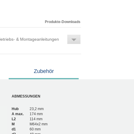
Produkte-Downloads
etriebs- & Montageanleitungen
Zubehör
ABMESSUNGEN
Hub
23,2 mm
A max.
174 mm
L2
114 mm
M
M64x2 mm
d1
60 mm