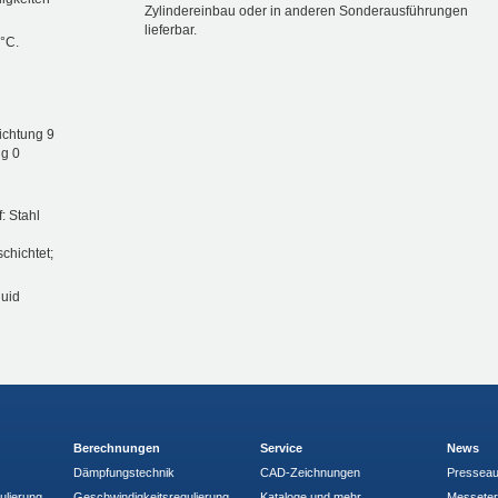
Zylindereinbau oder in anderen Sonderausführungen
lieferbar.
 °C.
ichtung 9
ng 0
: Stahl
schichtet;
luid
Berechnungen
Service
News
Dämpfungstechnik
CAD-Zeichnungen
Pressea
ulierung
Geschwindigkeitsregulierung
Kataloge und mehr
Messete