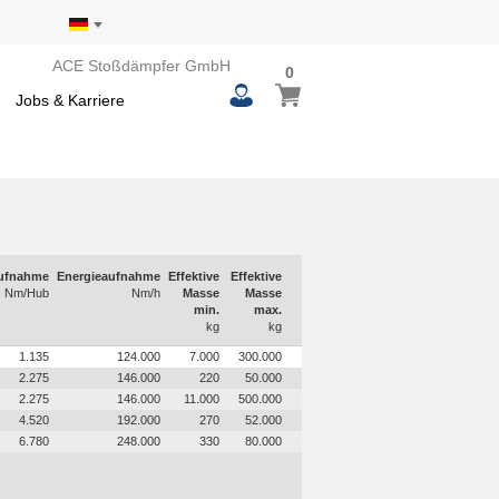
ACE Stoßdämpfer GmbH
0
0
Mein Warenkorb
items
Jobs & Karriere
aufnahme
Energieaufnahme
Effektive
Effektive
Nm/Hub
Nm/h
Masse
Masse
min.
max.
kg
kg
1.135
124.000
7.000
300.000
2.275
146.000
220
50.000
2.275
146.000
11.000
500.000
4.520
192.000
270
52.000
6.780
248.000
330
80.000