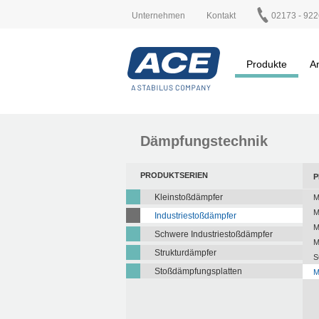
Unternehmen
Kontakt
02173 - 922
Produkte
A
Dämpfungstechnik
PRODUKTSERIEN
P
Kleinstoßdämpfer
M
M
Industriestoßdämpfer
M
Schwere Industriestoßdämpfer
M
Strukturdämpfer
S
Stoßdämpfungsplatten
M