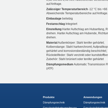
auf Anfrage.
Zulässiger Temperaturbereich
-12 °C bis +66
Abweichende Temperaturbereiche auf Anfrage.
Einbaulage
beliebig
Festanschlag
Integriert
Einstellung
Harter Aufschlag am Hubanfang, R
drehen. Harter Aufschlag am Hubende, Richtu
drehen.
Material
Außenkörper: Stahl tenifer gehärtet;
Kolbenstange: Stahl hartverchromt; Aufprallkopf
gehärtet und korrosionsbeständig beschichtet;
Rückstellfeder: Stahl verzinkt oder kunststoffbe
Zubehör: Stahl brüniert oder tenifer gehärtet
Dämpfungsmedium
Automatic Transmission F
(ATF)
Produkte
Anwendungen
Dämpfungstechnik
Dämpfungstechnik
Geschwindigkeitsregulierung
Geschwindigkeitsreg