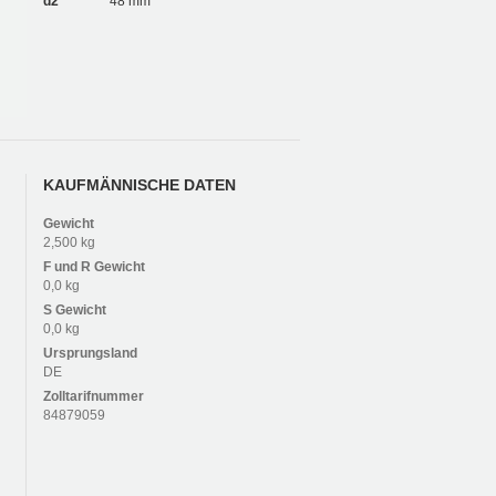
d2
48 mm
KAUFMÄNNISCHE DATEN
Gewicht
2,500 kg
F und R
Gewicht
0,0 kg
S
Gewicht
0,0 kg
Ursprungsland
DE
Zolltarifnummer
84879059