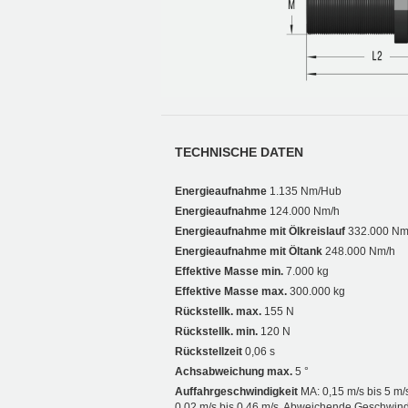
TECHNISCHE DATEN
Energieaufnahme
1.135 Nm/Hub
Energieaufnahme
124.000 Nm/h
Energieaufnahme mit Ölkreislauf
332.000 Nm
Energieaufnahme mit Öltank
248.000 Nm/h
Effektive Masse min.
7.000 kg
Effektive Masse max.
300.000 kg
Rückstellk. max.
155 N
Rückstellk. min.
120 N
Rückstellzeit
0,06 s
Achsabweichung max.
5 °
Auffahrgeschwindigkeit
MA: 0,15 m/s bis 5 m/
0,02 m/s bis 0,46 m/s. Abweichende Geschwind