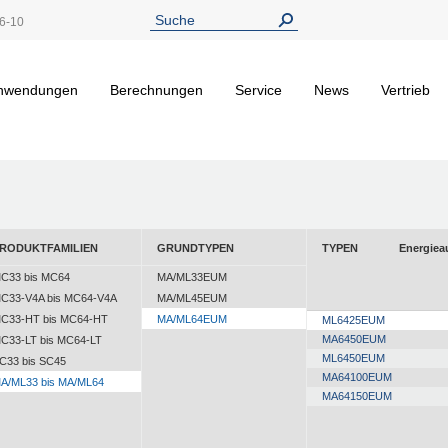
6-10
nwendungen
Berechnungen
Service
News
Vertrieb
RODUKTFAMILIEN
GRUNDTYPEN
TYPEN
Energie
C33 bis MC64
MA/ML33EUM
C33-V4A bis MC64-V4A
MA/ML45EUM
C33-HT bis MC64-HT
MA/ML64EUM
ML6425EUM
MA6450EUM
C33-LT bis MC64-LT
ML6450EUM
C33 bis SC45
MA64100EUM
A/ML33 bis MA/ML64
MA64150EUM