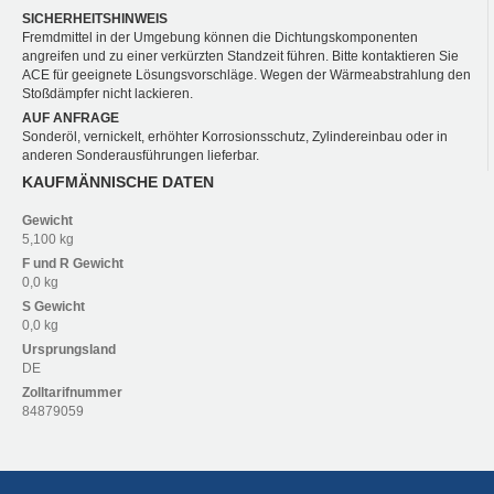
SICHERHEITSHINWEIS
Fremdmittel in der Umgebung können die Dichtungskomponenten
angreifen und zu einer verkürzten Standzeit führen. Bitte kontaktieren Sie
ACE für geeignete Lösungsvorschläge. Wegen der Wärmeabstrahlung den
Stoßdämpfer nicht lackieren.
AUF ANFRAGE
Sonderöl, vernickelt, erhöhter Korrosionsschutz, Zylindereinbau oder in
anderen Sonderausführungen lieferbar.
KAUFMÄNNISCHE DATEN
Gewicht
5,100 kg
F und R
Gewicht
0,0 kg
S
Gewicht
0,0 kg
Ursprungsland
DE
Zolltarifnummer
84879059