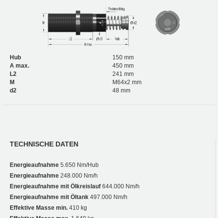
Hub
150 mm
A max.
450 mm
L2
241 mm
M
M64x2 mm
d2
48 mm
TECHNISCHE DATEN
Energieaufnahme
5.650 Nm/Hub
Energieaufnahme
248.000 Nm/h
Energieaufnahme mit Ölkreislauf
644.000 Nm/h
Energieaufnahme mit Öltank
497.000 Nm/h
Effektive Masse min.
410 kg