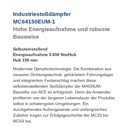
MC64100EUM-3
MC64100EUM-4
MC64150EUM-0
Industriestoßdämpfer
MC64150EUM-1
MC64150EUM-1
MC64150EUM-2
Hohe Energieaufnahme und robuste
MC64150EUM-3
MC64150EUM-4
Bauweise
Selbsteinstellend
Energieaufnahme 5.650 Nm/Hub
Hub 150 mm
Modernste Dämpfertechnologie: Die Kombination aus
neuester Dichtungstechnik, gehärtetem Führungslager
und integriertem Festanschlag machen diese
selbsteinstellenden Stoßdämpfer der MAGNUM-
Baureihe von ACE so erfolgreich. Denn die Anwender
profitieren von der längeren Lebensdauer der Produkte
selbst in schwierigsten Umgebungen. Ein
durchgehendes Außengewinde und umfangreiches
Zubehör tragen zur Erfolgsgeschichte der MC33 bis
MC64 bei.