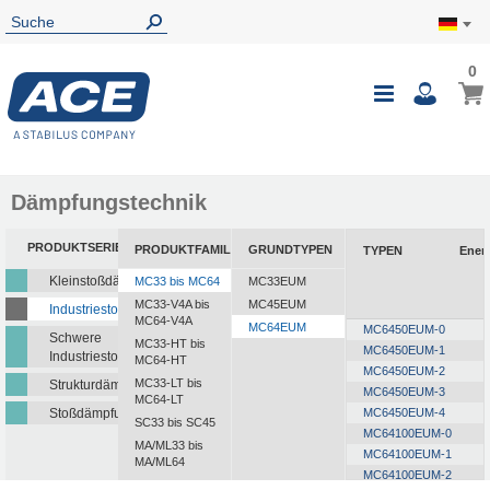
0
0
Mein
Navigatio
i
umschalte
Dämpfungstechnik
PRODUKTSERIEN
PRODUKTFAMILIEN
GRUNDTYPEN
TYPEN
Ener
Kleinstoßdämpfer
MC33 bis MC64
MC33EUM
MC33-V4A bis
MC45EUM
Industriestoßdämpfer
MC64-V4A
MC64EUM
MC6450EUM-0
Schwere
MC33-HT bis
MC6450EUM-1
Industriestoßdämpfer
MC64-HT
MC6450EUM-2
MC33-LT bis
Strukturdämpfer
MC6450EUM-3
MC64-LT
Stoßdämpfungsplatten
MC6450EUM-4
SC33 bis SC45
MC64100EUM-0
MA/ML33 bis
MC64100EUM-1
MA/ML64
MC64100EUM-2