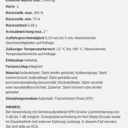
Effektive Masse max.
1.640 kg
Härte
-1
Rückstellk. max.
365 N
Rückstellk. min.
75 N
Rückstellzeit
0,48 s
Achsabweichung max.
2 °
Auffahrgeschwindigkeit
0,15 m/s bis 5 m/s. Abweichende
Geschwindigkeiten auf Anfrage.
Zulässiger Temperaturbereich
-12 °C bis +66 °C. Abweichende
Temperaturbereiche auf Anfrage.
Einbaulage
beliebig
Festanschlag
Integriert
Material
Außenkörper: Stahl tenifer gehärtet; Kolbenstange: Stahl
hartverchromt; Aufprallkopf: Stahl gehärtet und
korrosionsbeständig beschichtet; Rückstellfeder: Stahl verzinkt
oder kunststoffbeschichtet; Zubehör: Stahl brüniert oder tenifer
gehärtet
Dämpfungsmedium
Automatic Transmission Fluid (ATF)
HINWEIS
Bei Verwendung mit Sonderaufprallkopf (PP) ist eine Lärmminderung von
3 dB bis 7 dB möglich. Energieüberschreitung im Not-Stopp-Einsatz sowie
im Dauerbetrieb (mit externer Kühlung) zulässig. In diesem Fall wenden
Sie sich bitte an ACE.