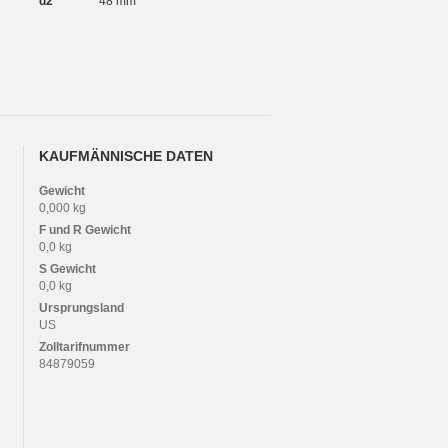
d2
48 mm
KAUFMÄNNISCHE DATEN
Gewicht
0,000 kg
F und R
Gewicht
0,0 kg
S
Gewicht
0,0 kg
Ursprungsland
US
Zolltarifnummer
84879059