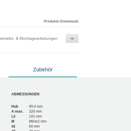
Produkte-Downloads
etriebs- & Montageanleitungen
Zubehör
ABMESSUNGEN
Hub
99,4 mm
A max.
326 mm
L2
191 mm
M
M64x2 mm
d1
60 mm