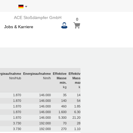
ACE Stoßdämpfer GmbH
0
0
Mein Warenkorb
items
Jobs & Karriere
rgieaufnahme
Energieaufnahme
Effektive
Effektive
Nm/Hub
Nm/h
Masse
Masse
min.
max.
kg
kg
1.870
146.000
35
140
1.870
146.000
140
540
1.870
146.000
460
1.850
1.870
146.000
1.600
6.300
1.870
146.000
5.300
21.200
3.730
192.000
70
280
3.730
192.000
270
1.100