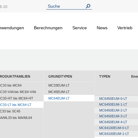
6-10
nwendungen
Berechnungen
Service
News
Vertrieb
RODUKTFAMILIEN
GRUNDTYPEN
TYPEN
Ene
C33 bis MC64
MC33EUM-LT
C33-V4A bis MC64-V4A
MC45EUM-LT
C33-HT bis MC64-HT
MC64EUM-LT
MC6450EUM-0-LT
MC6450EUM-1-LT
C33-LT bis MC64-LT
MC6450EUM-2-LT
C33 bis SC45
MC6450EUM-3-LT
A/ML33 bis MA/ML64
MC6450EUM-4-LT
MC64100EUM-0-LT
MC64100EUM-1-LT