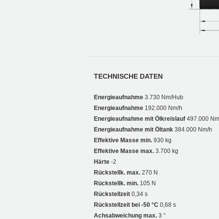
TECHNISCHE DATEN
Energieaufnahme
3.730 Nm/Hub
Energieaufnahme
192.000 Nm/h
Energieaufnahme mit Ölkreislauf
497.000 Nm
Energieaufnahme mit Öltank
384.000 Nm/h
Effektive Masse min.
930 kg
Effektive Masse max.
3.700 kg
Härte
-2
Rückstellk. max.
270 N
Rückstellk. min.
105 N
Rückstellzeit
0,34 s
Rückstellzeit bei -50 °C
0,68 s
Achsabweichung max.
3 °