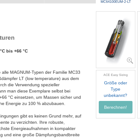
MC64100EUM-2-LT
MC64100EUM-3-LT
MC64100EUM-4-LT
MC64150EUM-0-LT
MC64150EUM-1-LT
MC64150EUM-2-LT
turen
MC64150EUM-3-LT
MC64150EUM-4-LT
 °C bis +66 °C
Wie alle MAGNUM-Typen der Familie MC33
ACE Easy Sizing
oßdämpfer LT (low temperature) aus dem
Größe oder
durch die Verwendung spezieller
Type
ann man diese Exemplare selbst bei
unbekannt?
 +66 °C einsetzen, um Massen sicher und
che Energie zu 100 % abzubauen.
Berechnen!
dingungen gibt es keinen Grund mehr, auf
nte zu verzichten. Ihre robuste,
öchste Energieaufnahmen in kompakter
lag und eine große Dämpfungsbandbreite