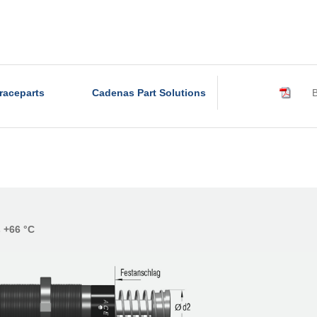
raceparts
Cadenas Part Solutions
B
s +66 °C