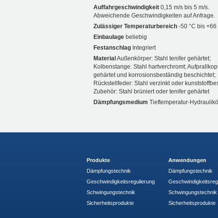
Auffahrgeschwindigkeit
0,15 m/s bis 5 m/s.
Abweichende Geschwindigkeiten auf Anfrage.
Zulässiger Temperaturbereich
-50 °C bis +66
Einbaulage
beliebig
Festanschlag
Integriert
Material
Außenkörper: Stahl tenifer gehärtet;
Kolbenstange: Stahl hartverchromt; Aufprallkopf
gehärtet und korrosionsbeständig beschichtet;
Rückstellfeder: Stahl verzinkt oder kunststoffbe
Zubehör: Stahl brüniert oder tenifer gehärtet
Dämpfungsmedium
Tieftemperatur-Hydraulikö
Produkte
Anwendungen
Dämpfungstechnik
Dämpfungstechnik
Geschwindigkeitsregulierung
Geschwindigkeitsreg
Schwingungstechnik
Schwingungstechnik
Sicherheitsprodukte
Sicherheitsprodukte