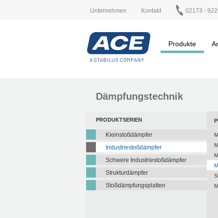
Unternehmen
Kontakt
02173 - 922
Produkte
A
Dämpfungstechnik
PRODUKTSERIEN
P
Kleinstoßdämpfer
M
M
Industriestoßdämpfer
M
Schwere Industriestoßdämpfer
M
Strukturdämpfer
S
Stoßdämpfungsplatten
M