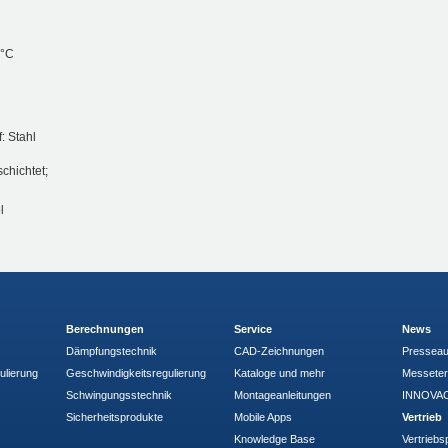
 °C
: Stahl
schichtet;
l
Berechnungen
Service
News
Dämpfungstechnik
CAD-Zeichnungen
Pressea
ulierung
Geschwindigkeitsregulierung
Kataloge und mehr
Messete
Schwingungsstechnik
Montageanleitungen
INNOVAC
Sicherheitsprodukte
Mobile Apps
Vertrieb
Knowledge Base
Vertriebs