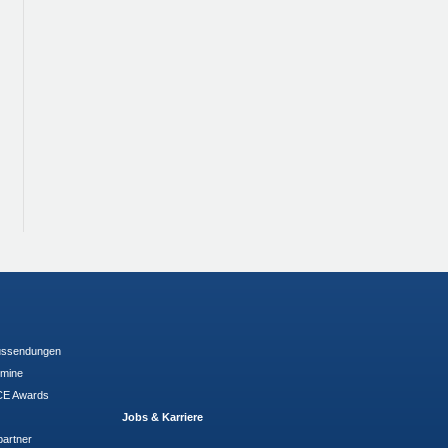
ussendungen
rmine
E Awards
Jobs & Karriere
partner