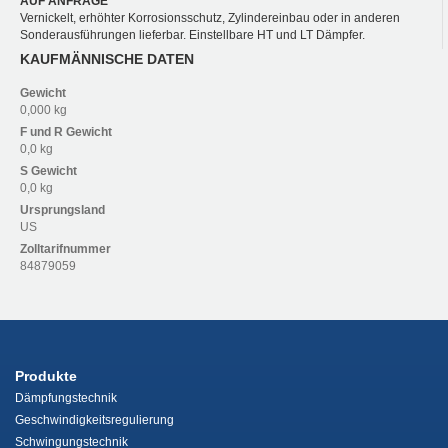
AUF ANFRAGE
Vernickelt, erhöhter Korrosionsschutz, Zylindereinbau oder in anderen
Sonderausführungen lieferbar. Einstellbare HT und LT Dämpfer.
KAUFMÄNNISCHE DATEN
Gewicht
0,000 kg
F und R
Gewicht
0,0 kg
S
Gewicht
0,0 kg
Ursprungsland
US
Zolltarifnummer
84879059
Produkte
Dämpfungstechnik
Geschwindigkeitsregulierung
Schwingungstechnik