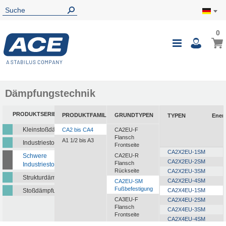
0
0
Mein
Navigatio
i
umschalte
Dämpfungstechnik
PRODUKTSERIEN
PRODUKTFAMILIEN
GRUNDTYPEN
TYPEN
Ener
Kleinstoßdämpfer
CA2 bis CA4
CA2EU-F
Flansch
A1 1/2 bis A3
Industriestoßdämpfer
Frontseite
CA2X2EU-1SM
Schwere
CA2EU-R
CA2X2EU-2SM
Flansch
Industriestoßdämpfer
Rückseite
CA2X2EU-3SM
Strukturdämpfer
CA2X2EU-4SM
CA2EU-SM
Fußbefestigung
Stoßdämpfungsplatten
CA2X4EU-1SM
CA3EU-F
CA2X4EU-2SM
Flansch
CA2X4EU-3SM
Frontseite
CA2X4EU-4SM
CA3EU-R