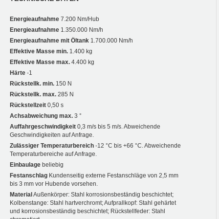
Energieaufnahme
7.200 Nm/Hub
Energieaufnahme
1.350.000 Nm/h
Energieaufnahme mit Öltank
1.700.000 Nm/h
Effektive Masse min.
1.400 kg
Effektive Masse max.
4.400 kg
Härte
-1
Rückstellk. min.
150 N
Rückstellk. max.
285 N
Rückstellzeit
0,50 s
Achsabweichung max.
3 °
Auffahrgeschwindigkeit
0,3 m/s bis 5 m/s. Abweichende
Geschwindigkeiten auf Anfrage.
Zulässiger Temperaturbereich
-12 °C bis +66 °C. Abweichende
Temperaturbereiche auf Anfrage.
Einbaulage
beliebig
Festanschlag
Kundenseitig externe Festanschläge von 2,5 mm
bis 3 mm vor Hubende vorsehen.
Material
Außenkörper: Stahl korrosionsbeständig beschichtet;
Kolbenstange: Stahl hartverchromt; Aufprallkopf: Stahl gehärtet
und korrosionsbeständig beschichtet; Rückstellfeder: Stahl