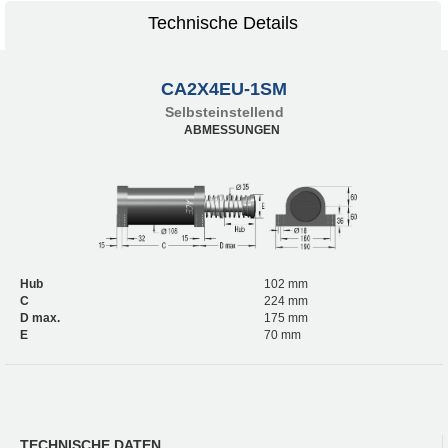
Technische Details
CA2X4EU-1SM
Selbsteinstellend
ABMESSUNGEN
Hub
102 mm
C
224 mm
D max.
175 mm
E
70 mm
TECHNISCHE DATEN