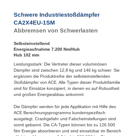
CA2X6EU-1SM
Flansch
CA2X6EU-2SM
Rückseite
CA2X6EU-3SM
Schwere Industriestoßdämpfer
CA3EU-S
CA2X6EU-4SM
Fußbefestigung
CA2X4EU-1SM
CA2X8EU-1SM
CA4EU-F
Abbremsen von Schwerlasten
Flansch
CA2X8EU-2SM
Frontseite
CA2X8EU-3SM
CA4EU-R
CA2X8EU-4SM
Selbsteinstellend
Flansch
CA2X10EU-1SM
Energieaufnahme 7.200 Nm/Hub
Rückseite
CA2X10EU-2SM
Hub 102 mm
CA4EU-FRP 6
CA2X10EU-3SM
Gewinde
Leistungsstark: Die Vertreter dieser voluminösen
CA2X10EU-4SM
beidseitig
Dämpfer sind zwischen 12,8 kg und 146 kg schwer. Sie
CA4EU-S
ergänzen die Produktreihe der selbsteinstellenden
Fußbefestigung
Stoßdämpfer von ACE. Alle Typen dieser Produktfamilie
sind für Einsätze konzipiert, in denen es auf Robustheit
und großen Energieabbau ankommt.
Die Dämpfer werden für jede Applikation mit Hilfe des
ACE Berechnungsprogramms kundenspezifisch
ausgelegt. Crashgefahr und Falscheinstellungen sind
somit gebannt. Die CA-Typen können bis zu 126.500
Nm Energie absorbieren und sind einsetzbar im Bereich