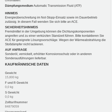
chromatiert
Dämpfungsmedium
Automatic Transmission Fluid (ATF)
HINWEIS
Energieüberschreitung im Not-Stopp-Einsatz sowie im Dauerbetrieb
zulässig. In diesem Fall wenden Sie sich bitte an ACE.
SICHERHEITSHINWEIS
Fremdmittel in der Umgebung können die Dichtungskomponenten
angreifen und zu einer verkürzten Standzeit führen. Bitte kontaktieren Sie
ACE für geeignete Lösungsvorschläge. Wegen der Wärmeabstrahlung die
Stoßdämpfer nicht lackieren.
AUF ANFRAGE
Sonderöl, vernickelt, erhöhter Korrosionsschutz oder in anderen
Sonderausführungen lieferbar.
KAUFMÄNNISCHE DATEN
Gewicht
15,800 kg
F und R
Gewicht
0,0 kg
S
Gewicht
0,0 kg
Zolltarifnummer
84879059