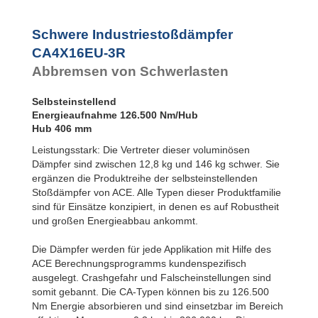
CA4X16EU-7R
Flansch
Rückseite
Schwere Industriestoßdämpfer
CA3EU-S
Fußbefestigung
CA4X16EU-3R
CA4EU-F
Abbremsen von Schwerlasten
Flansch
Frontseite
CA4EU-R
Selbsteinstellend
Flansch
Energieaufnahme 126.500 Nm/Hub
Rückseite
Hub 406 mm
CA4EU-FRP 6
Gewinde
Leistungsstark: Die Vertreter dieser voluminösen
beidseitig
Dämpfer sind zwischen 12,8 kg und 146 kg schwer. Sie
CA4EU-S
ergänzen die Produktreihe der selbsteinstellenden
Fußbefestigung
Stoßdämpfer von ACE. Alle Typen dieser Produktfamilie
sind für Einsätze konzipiert, in denen es auf Robustheit
und großen Energieabbau ankommt.
Die Dämpfer werden für jede Applikation mit Hilfe des
ACE Berechnungsprogramms kundenspezifisch
ausgelegt. Crashgefahr und Falscheinstellungen sind
somit gebannt. Die CA-Typen können bis zu 126.500
Nm Energie absorbieren und sind einsetzbar im Bereich