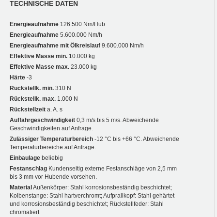
TECHNISCHE DATEN
Energieaufnahme
126.500 Nm/Hub
Energieaufnahme
5.600.000 Nm/h
Energieaufnahme mit Ölkreislauf
9.600.000 Nm/h
Effektive Masse min.
10.000 kg
Effektive Masse max.
23.000 kg
Härte
-3
Rückstellk. min.
310 N
Rückstellk. max.
1.000 N
Rückstellzeit
a. A. s
Auffahrgeschwindigkeit
0,3 m/s bis 5 m/s. Abweichende
Geschwindigkeiten auf Anfrage.
Zulässiger Temperaturbereich
-12 °C bis +66 °C. Abweichende
Temperaturbereiche auf Anfrage.
Einbaulage
beliebig
Festanschlag
Kundenseitig externe Festanschläge von 2,5 mm
bis 3 mm vor Hubende vorsehen.
Material
Außenkörper: Stahl korrosionsbeständig beschichtet;
Kolbenstange: Stahl hartverchromt; Aufprallkopf: Stahl gehärtet
und korrosionsbeständig beschichtet; Rückstellfeder: Stahl
chromatiert