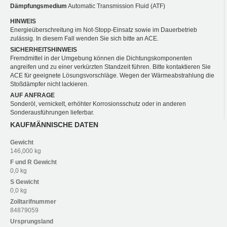
Dämpfungsmedium
Automatic Transmission Fluid (ATF)
HINWEIS
Energieüberschreitung im Not-Stopp-Einsatz sowie im Dauerbetrieb
zulässig. In diesem Fall wenden Sie sich bitte an ACE.
SICHERHEITSHINWEIS
Fremdmittel in der Umgebung können die Dichtungskomponenten
angreifen und zu einer verkürzten Standzeit führen. Bitte kontaktieren Sie
ACE für geeignete Lösungsvorschläge. Wegen der Wärmeabstrahlung die
Stoßdämpfer nicht lackieren.
AUF ANFRAGE
Sonderöl, vernickelt, erhöhter Korrosionsschutz oder in anderen
Sonderausführungen lieferbar.
KAUFMÄNNISCHE DATEN
Gewicht
146,000 kg
F und R
Gewicht
0,0 kg
S
Gewicht
0,0 kg
Zolltarifnummer
84879059
Ursprungsland