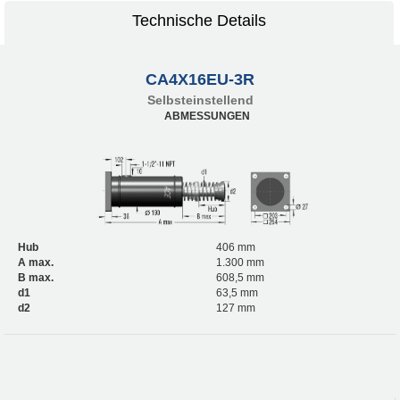
Technische Details
CA4X16EU-3R
Selbsteinstellend
ABMESSUNGEN
Hub
406 mm
A max.
1.300 mm
B max.
608,5 mm
d1
63,5 mm
d2
127 mm