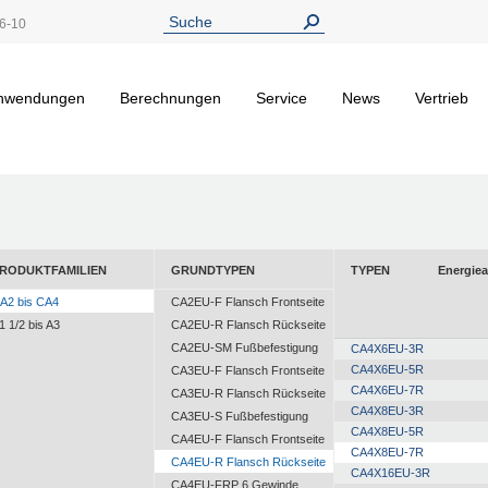
6-10
nwendungen
Berechnungen
Service
News
Vertrieb
RODUKTFAMILIEN
GRUNDTYPEN
TYPEN
Energie
A2 bis CA4
CA2EU-F Flansch Frontseite
1 1/2 bis A3
CA2EU-R Flansch Rückseite
CA2EU-SM Fußbefestigung
CA4X6EU-3R
CA4X6EU-5R
CA3EU-F Flansch Frontseite
CA4X6EU-7R
CA3EU-R Flansch Rückseite
CA4X8EU-3R
CA3EU-S Fußbefestigung
CA4X8EU-5R
CA4EU-F Flansch Frontseite
CA4X8EU-7R
CA4EU-R Flansch Rückseite
CA4X16EU-3R
CA4EU-FRP 6 Gewinde