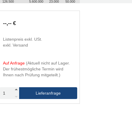
126.500
5.600.000
23.000
50.000
126.500
5.600.000
50.000
115.000
--,-- €
Listenpreis exkl. USt.
exkl. Versand
Auf Anfrage
(Aktuell nicht auf Lager.
Der frühestmögliche Termin wird
Ihnen nach Prüfung mitgeteilt.)
Lieferanfrage