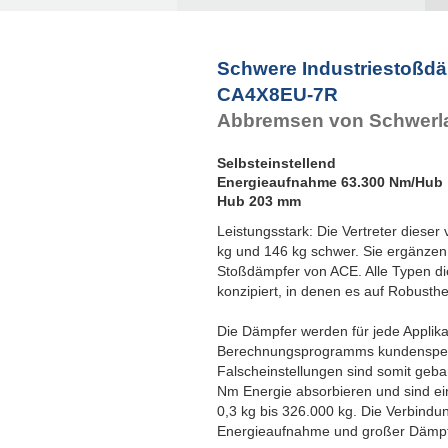
Schwere Industriestoßd
CA4X8EU-7R
Abbremsen von Schwerl
Selbsteinstellend
Energieaufnahme 63.300 Nm/Hub
Hub 203 mm
Leistungsstark: Die Vertreter diese
kg und 146 kg schwer. Sie ergänzen 
Stoßdämpfer von ACE. Alle Typen die
konzipiert, in denen es auf Robust
Die Dämpfer werden für jede Applika
Berechnungsprogramms kundenspezi
Falscheinstellungen sind somit geb
Nm Energie absorbieren und sind ei
0,3 kg bis 326.000 kg. Die Verbindun
Energieaufnahme und großer Dämpfu