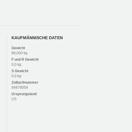
KAUFMÄNNISCHE DATEN
Gewicht
68,000 kg
F und R
Gewicht
0,0 kg
S
Gewicht
0,0 kg
Zolltarifnummer
84879059
Ursprungsland
US