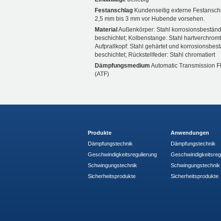
Festanschlag
Kundenseitig externe Festansch
2,5 mm bis 3 mm vor Hubende vorsehen.
Material
Außenkörper: Stahl korrosionsbeständ
beschichtet; Kolbenstange: Stahl hartverchromt
Aufprallkopf: Stahl gehärtet und korrosionsbes
beschichtet; Rückstellfeder: Stahl chromatiert
Dämpfungsmedium
Automatic Transmission F
(ATF)
Produkte
Anwendungen
Dämpfungstechnik
Dämpfungstechnik
Geschwindigkeitsregulierung
Geschwindigkeitsreg
Schwingungstechnik
Schwingungstechnik
Sicherheitsprodukte
Sicherheitsprodukte