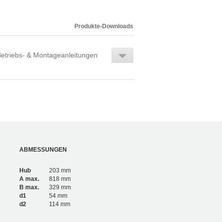
Produkte-Downloads
etriebs- & Montageanleitungen
ABMESSUNGEN
Hub
203 mm
A max.
818 mm
B max.
329 mm
d1
54 mm
d2
114 mm