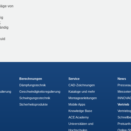
läge von
ig
;
tändig
luid
Berechnungen
Service
News
Dämpfungstechnik
CAD-Zeichnungen
Pressea
ulierung
Geschwindigkeitsregulierung
Kataloge und mehr
Messete
Schwingungsstechnik
Montageanleitungen
INNOVAC
Sicherheitsprodukte
Mobile Apps
Vertrieb
Knowledge Base
Vertriebs
ACE Academy
Schnellbe
Universitäten und
Preisanf
Hochschulen
Online-Sh