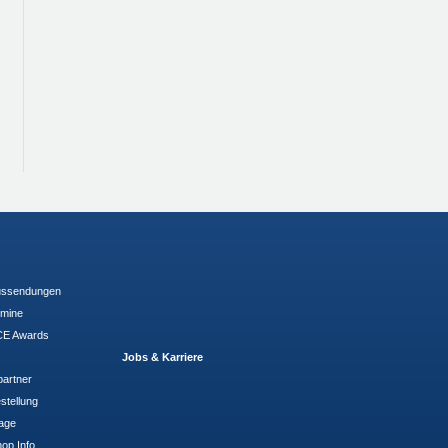
ussendungen
rmine
E Awards
Jobs & Karriere
partner
stellung
rage
op Info