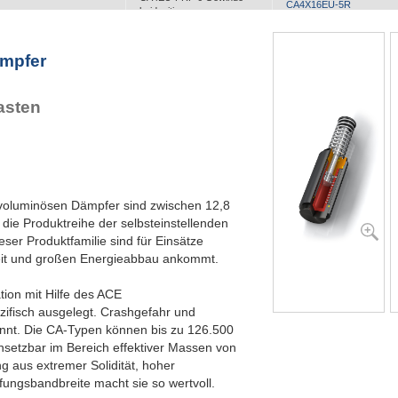
CA4X16EU-5R
beidseitig
CA4X16EU-7R
CA4EU-S Fußbefestigung
ämpfer
asten
r voluminösen Dämpfer sind zwischen 12,8
die Produktreihe der selbsteinstellenden
ser Produktfamilie sind für Einsätze
heit und großen Energieabbau ankommt.
tion mit Hilfe des ACE
fisch ausgelegt. Crashgefahr und
annt. Die CA-Typen können bis zu 126.500
nsetzbar im Bereich effektiver Massen von
g aus extremer Solidität, hoher
ngsbandbreite macht sie so wertvoll.