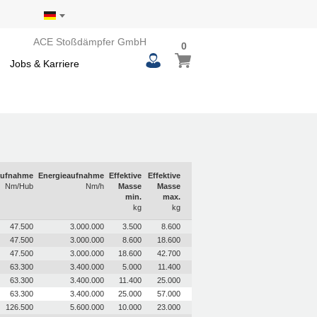
ACE Stoßdämpfer GmbH
0
0
Mein Warenkorb
items
Jobs & Karriere
aufnahme
Energieaufnahme
Effektive
Effektive
Nm/Hub
Nm/h
Masse
Masse
min.
max.
kg
kg
47.500
3.000.000
3.500
8.600
47.500
3.000.000
8.600
18.600
47.500
3.000.000
18.600
42.700
63.300
3.400.000
5.000
11.400
63.300
3.400.000
11.400
25.000
63.300
3.400.000
25.000
57.000
126.500
5.600.000
10.000
23.000