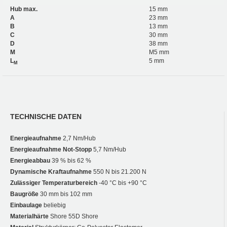
Hub max.
15 mm
A
23 mm
B
13 mm
C
30 mm
D
38 mm
M
M5 mm
L
5 mm
M
TECHNISCHE DATEN
Energieaufnahme
2,7 Nm/Hub
Energieaufnahme Not-Stopp
5,7 Nm/Hub
Energieabbau
39 % bis 62 %
Dynamische Kraftaufnahme
550 N bis 21.200 N
Zulässiger Temperaturbereich
-40 °C bis +90 °C
Baugröße
30 mm bis 102 mm
Einbaulage
beliebig
Materialhärte
Shore 55D Shore