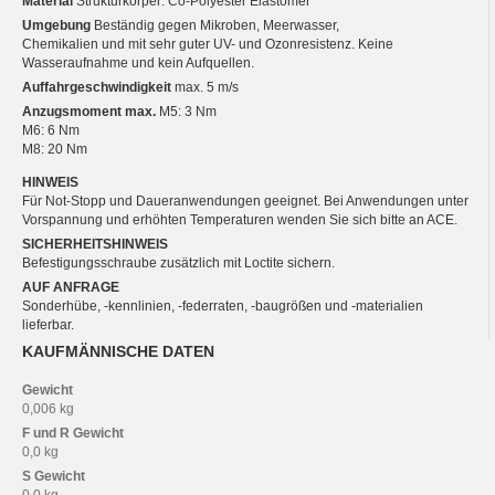
Material
Strukturkörper: Co-Polyester Elastomer
Umgebung
Beständig gegen Mikroben, Meerwasser,
Chemikalien und mit sehr guter UV- und Ozonresistenz. Keine
Wasseraufnahme und kein Aufquellen.
Auffahrgeschwindigkeit
max. 5 m/s
Anzugsmoment max.
M5: 3 Nm
M6: 6 Nm
M8: 20 Nm
HINWEIS
Für Not-Stopp und Daueranwendungen geeignet. Bei Anwendungen unter
Vorspannung und erhöhten Temperaturen wenden Sie sich bitte an ACE.
SICHERHEITSHINWEIS
Befestigungsschraube zusätzlich mit Loctite sichern.
AUF ANFRAGE
Sonderhübe, -kennlinien, -federraten, -baugrößen und -materialien
lieferbar.
KAUFMÄNNISCHE DATEN
Gewicht
0,006 kg
F und R
Gewicht
0,0 kg
S
Gewicht
0,0 kg