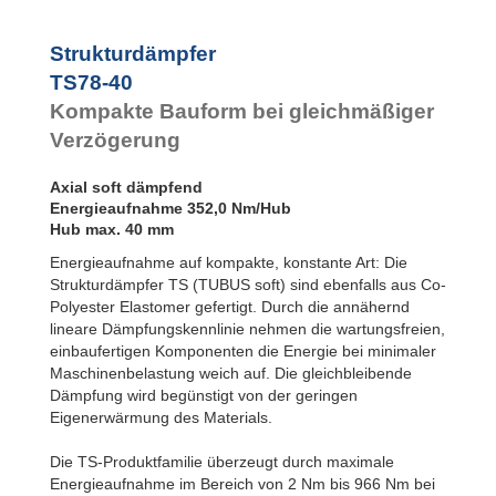
TS48-25
TS51-27
Strukturdämpfer
TS54-29
TS58-30
TS78-40
TS61-32
Kompakte Bauform bei gleichmäßiger
TS64-34
Verzögerung
TS68-36
TS75-39
TS78-40
Axial soft dämpfend
TS82-44
Energieaufnahme 352,0 Nm/Hub
TS84-43
Hub max. 40 mm
TS90-47
Energieaufnahme auf kompakte, konstante Art: Die
TS107-56
Strukturdämpfer TS (TUBUS soft) sind ebenfalls aus Co-
Polyester Elastomer gefertigt. Durch die annähernd
lineare Dämpfungskennlinie nehmen die wartungsfreien,
einbaufertigen Komponenten die Energie bei minimaler
Maschinenbelastung weich auf. Die gleichbleibende
Dämpfung wird begünstigt von der geringen
Eigenerwärmung des Materials.
Die TS-Produktfamilie überzeugt durch maximale
Energieaufnahme im Bereich von 2 Nm bis 966 Nm bei