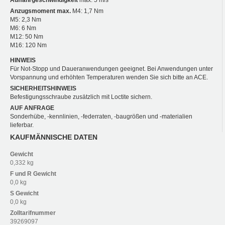
Anzugsmoment max.
M4: 1,7 Nm
M5: 2,3 Nm
M6: 6 Nm
M12: 50 Nm
M16: 120 Nm
HINWEIS
Für Not-Stopp und Daueranwendungen geeignet. Bei Anwendungen unter
Vorspannung und erhöhten Temperaturen wenden Sie sich bitte an ACE.
SICHERHEITSHINWEIS
Befestigungsschraube zusätzlich mit Loctite sichern.
AUF ANFRAGE
Sonderhübe, -kennlinien, -federraten, -baugrößen und -materialien
lieferbar.
KAUFMÄNNISCHE DATEN
Gewicht
0,332 kg
F und R
Gewicht
0,0 kg
S
Gewicht
0,0 kg
Zolltarifnummer
39269097