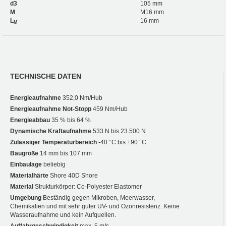
d3
105 mm
M
M16 mm
L
16 mm
M
TECHNISCHE DATEN
Energieaufnahme
352,0 Nm/Hub
Energieaufnahme Not-Stopp
459 Nm/Hub
Energieabbau
35 % bis 64 %
Dynamische Kraftaufnahme
533 N bis 23.500 N
Zulässiger Temperaturbereich
-40 °C bis +90 °C
Baugröße
14 mm bis 107 mm
Einbaulage
beliebig
Materialhärte
Shore 40D Shore
Material
Strukturkörper: Co-Polyester Elastomer
Umgebung
Beständig gegen Mikroben, Meerwasser,
Chemikalien und mit sehr guter UV- und Ozonresistenz. Keine
Wasseraufnahme und kein Aufquellen.
Auffahrgeschwindigkeit
max. 5 m/s