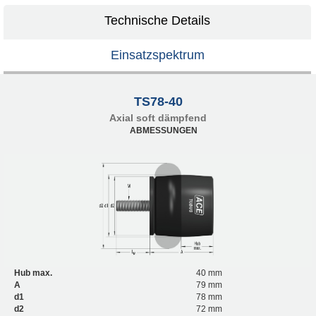
Technische Details
Einsatzspektrum
TS78-40
Axial soft dämpfend
ABMESSUNGEN
Hub max.
40 mm
A
79 mm
d1
78 mm
d2
72 mm