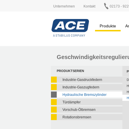
Unternehmen
Kontakt
02173 - 922
Produkte
A
Geschwindigkeitsregulier
PRODUKTSERIEN
P
Industrie-Gasdruckfedern
D
H
Industrie-Gaszugfedern
H
Hydraulische Bremszylinder
H
Türdämpfer
Vorschub-Ölbremsen
Rotationsbremsen