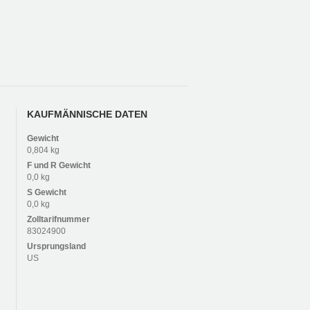
KAUFMÄNNISCHE DATEN
Gewicht
0,804 kg
F und R
Gewicht
0,0 kg
S
Gewicht
0,0 kg
Zolltarifnummer
83024900
Ursprungsland
US