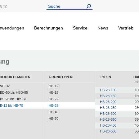
6-10
nwendungen
Berechnungen
Service
News
Vertrieb
ung
RODUKTFAMILIEN
GRUNDTYPEN
TYPEN
Hu
m
VC-32
HB-12
HB-28-100
10
BD-50 bis HBD-85
HB-15
HB-28-150
15
BS-28 bis HBS-70
HB-22
HB-28-200
20
B-12 bis HB-70
HB-28
HB-28-250
25
HB-40
HB-28-300
30
HB-70
HB-28-350
35
HB-28-400
40
HB-28-500
50