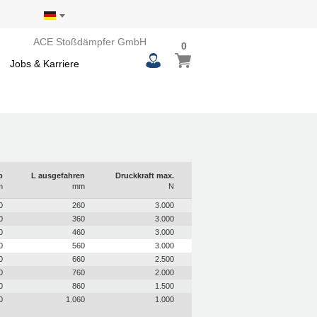
ACE Stoßdämpfer GmbH
0
0
Mein Warenkorb
items
Jobs & Karriere
b
L ausgefahren
Druckkraft max.
m
mm
N
0
260
3.000
0
360
3.000
0
460
3.000
0
560
3.000
0
660
2.500
0
760
2.000
0
860
1.500
0
1.060
1.000