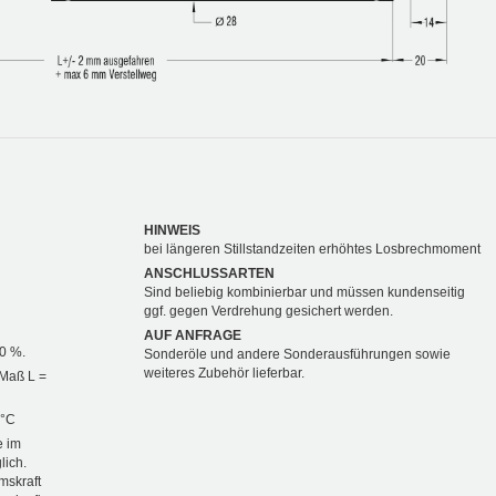
HINWEIS
bei längeren Stillstandzeiten erhöhtes Losbrechmoment
ANSCHLUSSARTEN
Sind beliebig kombinierbar und müssen kundenseitig
ggf. gegen Verdrehung gesichert werden.
AUF ANFRAGE
20 %.
Sonderöle und andere Sonderausführungen sowie
weiteres Zubehör lieferbar.
 Maß L =
 °C
e im
lich.
mskraft