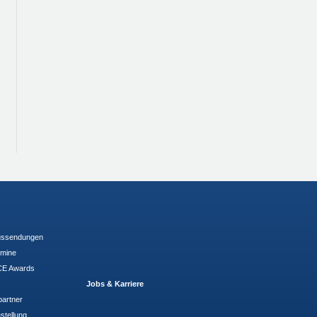
ussendungen
rmine
E Awards
Jobs & Karriere
partner
stellung