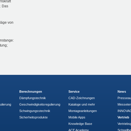
mskraft
. Das
läge von
enstange:
tung;
Berechnungen
Service
News
Dämpfungstechnik
CAD-Zeichnungen
Pressea
ulierung
Geschwindigkeitsregulierung
Kataloge und mehr
Messete
Schwingungsstechnik
Montageanleitungen
INNOVAC
Sicherheitsprodukte
Mobile Apps
Vertrieb
Knowledge Base
Vertriebs
ACE Academy
Schnellbe