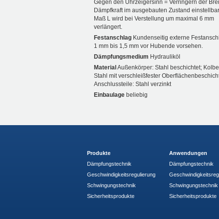
Gegen den Uhrzeigersinn = Verringern der Bre
Dämpfkraft im ausgebauten Zustand einstellbar
Maß L wird bei Verstellung um maximal 6 mm
verlängert.
Festanschlag
Kundenseitig externe Festansch
1 mm bis 1,5 mm vor Hubende vorsehen.
Dämpfungsmedium
Hydrauliköl
Material
Außenkörper: Stahl beschichtet; Kolb
Stahl mit verschleißfester Oberflächenbeschich
Anschlussteile: Stahl verzinkt
Einbaulage
beliebig
Produkte
Anwendungen
Dämpfungstechnik
Dämpfungstechnik
Geschwindigkeitsregulierung
Geschwindigkeitsreg
Schwingungstechnik
Schwingungstechnik
Sicherheitsprodukte
Sicherheitsprodukte