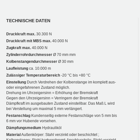
TECHNISCHE DATEN
Druckkraft max.
30.300 N
Druckkraft mit MBS max.
40.000 N
Zugkraft max.
40.000 N
Zylinderrohrdurchmesser
Ø 70 mm mm
Kolbenstangendurchmesser
Ø 30 mm
Laufleistung
ca. 10.000 m
Zulässiger Temperaturbereich
-20 °C bis +80 °C
Einstellung
Durch Verdrehen der Kolbenstange im komplett aus-
oder eingefahrenen Zustand möglich.
Drehung im Uhrzeigersinn = Erhöhung der Bremskraft
Gegen den Uhrzeigersinn = Verringern der Bremskraft
Dämpfkraft im ausgebauten Zustand einstellbar. Das Maß L wird
bei Verstellung um maximal 5 mm verlängert.
Festanschlag
Kundenseitig externe Festanschläge von 5 mm bis
6 mm vor Hubende vorsehen.
Dämpfungsmedium
Hydrauliköl
Material
Außenkörper: Stahl verzinkt oder beschichtet ;