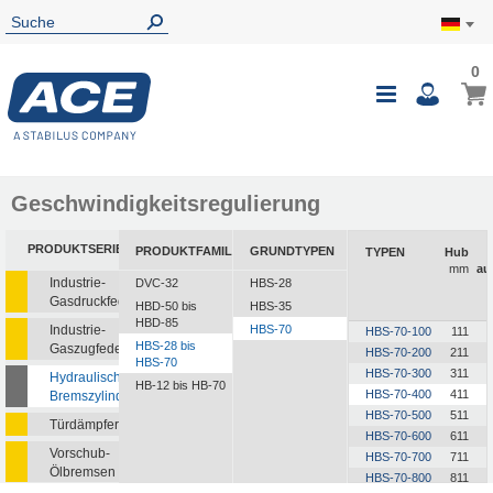
0
0
Mein
Navigatio
i
umschalte
Geschwindigkeitsregulierung
PRODUKTSERIEN
PRODUKTFAMILIEN
GRUNDTYPEN
TYPEN
Hub
mm
au
Industrie-
DVC-32
HBS-28
Gasdruckfedern
HBD-50 bis
HBS-35
HBD-85
Industrie-
HBS-70
HBS-70-100
111
HBS-28 bis
Gaszugfedern
HBS-70-200
211
HBS-70
HBS-70-300
311
Hydraulische
HB-12 bis HB-70
HBS-70-400
411
Bremszylinder
HBS-70-500
511
Türdämpfer
HBS-70-600
611
Vorschub-
HBS-70-700
711
Ölbremsen
HBS-70-800
811