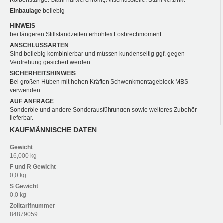
Kolbenstange: Stahl hartverchromt; Anschlussteile: Stahl verzinkt
Einbaulage
beliebig
HINWEIS
bei längeren Stillstandzeiten erhöhtes Losbrechmoment
ANSCHLUSSARTEN
Sind beliebig kombinierbar und müssen kundenseitig ggf. gegen
Verdrehung gesichert werden.
SICHERHEITSHINWEIS
Bei großen Hüben mit hohen Kräften Schwenkmontageblock MBS
verwenden.
AUF ANFRAGE
Sonderöle und andere Sonderausführungen sowie weiteres Zubehör
lieferbar.
KAUFMÄNNISCHE DATEN
Gewicht
16,000 kg
F und R
Gewicht
0,0 kg
S
Gewicht
0,0 kg
Zolltarifnummer
84879059