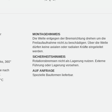
r
MONTAGEHINWEIS
Die Welle entgegen der Bremsrichtung drehen um die
Freilaufaufnahme nicht zu beschädigen. Über die Welle
dürfen keine axialen oder radialen Kräfte eingeleitet
werden.
SICHERHEITSHINWEIS
Rotationsbremsen nicht als Lagerung nutzen. Externe
nks, 360°
Führung oder Lagerung vorsehen.
je nach
AUF ANFRAGE
.
Spezielle Bauformen lieferbar.
 °C