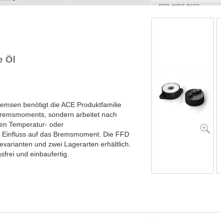
FFD-30FS-R153
YN-N1
YN-U1
YN-S1
YT-H1 und FYN-H1
YT-LA3 und FYN-LA3
 Öl
remsen benötigt die ACE Produktfamilie
Bremsmoments, sondern arbeitet nach
en Temperatur- oder
 Einfluss auf das Bremsmoment. Die FFD
evarianten und zwei Lagerarten erhältlich.
frei und einbaufertig.