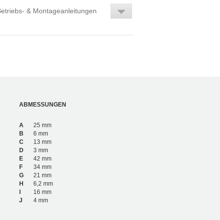
etriebs- & Montageanleitungen
ABMESSUNGEN
A
25 mm
B
6 mm
C
13 mm
D
3 mm
E
42 mm
F
34 mm
G
21 mm
H
6,2 mm
I
16 mm
J
4 mm