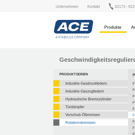
Unternehmen
Kontakt
02173 - 922
Produkte
A
Geschwindigkeitsregulier
PRODUKTSERIEN
P
Industrie-Gasdruckfedern
F
F
Industrie-Gaszugfedern
F
Hydraulische Bremszylinder
F
Türdämpfer
F
Vorschub-Ölbremsen
F
F
Rotationsbremsen
F
F