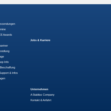
ussendungen
rmine
E Awards
Jobs & Karriere
partner
stellung
rage
op Info
- Beschaffung
Support & Infos
agen
Unternehmen
A Stabilus Company
Kontakt & Anfahrt