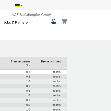
ACE Stoßdämpfer GmbH
0
0
Mein Warenkorb
items
Jobs & Karriere
Bremsmoment
Bremsrichtung
Nm
0,1
rechts
0,5
rechts
1,0
rechts
0,1
rechts
0,5
rechts
1,0
rechts
0,1
rechts
0,5
rechts
1,0
rechts