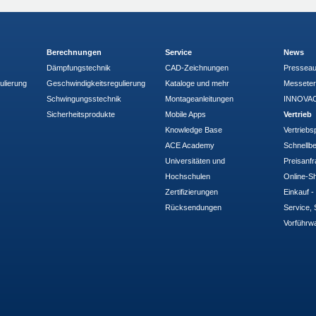
Berechnungen
Service
News
Dämpfungstechnik
CAD-Zeichnungen
Pressea
ulierung
Geschwindigkeitsregulierung
Kataloge und mehr
Messete
Schwingungsstechnik
Montageanleitungen
INNOVAC
Sicherheitsprodukte
Mobile Apps
Vertrieb
Knowledge Base
Vertriebs
ACE Academy
Schnellbe
Universitäten und
Preisanf
Hochschulen
Online-Sh
Zertifizierungen
Einkauf 
Rücksendungen
Service, 
Vorführw