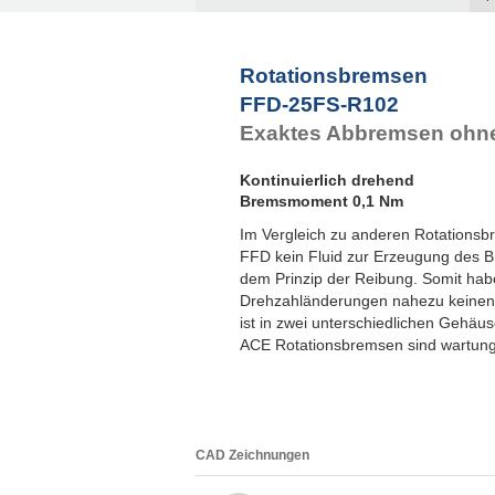
F
F
F
Rotationsbremsen
F
FFD-25FS-R102
F
Exaktes Abbremsen ohne
Kontinuierlich drehend
Bremsmoment 0,1 Nm
Im Vergleich zu anderen Rotationsb
FFD kein Fluid zur Erzeugung des 
dem Prinzip der Reibung. Somit hab
Drehzahländerungen nahezu keinen
ist in zwei unterschiedlichen Gehäus
ACE Rotationsbremsen sind wartungs
CAD Zeichnungen