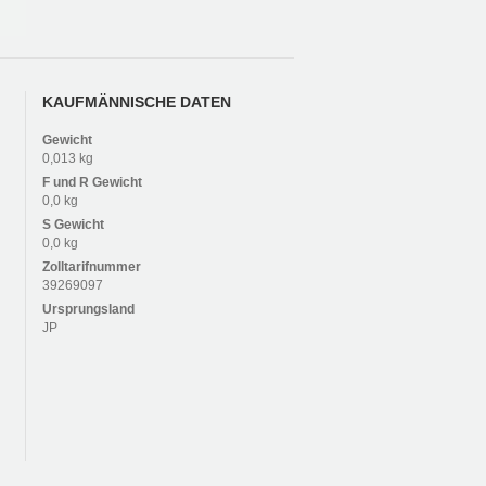
KAUFMÄNNISCHE DATEN
Gewicht
0,013 kg
F und R
Gewicht
0,0 kg
S
Gewicht
0,0 kg
Zolltarifnummer
39269097
Ursprungsland
JP