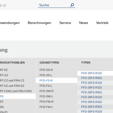
6-10
nwendungen
Berechnungen
Service
News
Vertrieb
ung
RODUKTFAMILIEN
GRUNDTYPEN
TYPEN
RT-E2
FFD-SS-R
FFD-25FS-R102
RT-G2
FFD-SS-L
FFD-25FS-R502
RT-C2 und FRN-C2
FFD-FS-R
FFD-25FS-R103
RT-D2 und FRN-D2
FFD-FS-L
FFD-28FS-R102
RT-F2/K2 und FRN-F2/K2
FFD-SW-R
FFD-28FS-R502
FD
FFD-SW-L
FFD-28FS-R103
DT
FFD-FW-R
FFD-30FS-R102
FFD-30FS-R502
DN
FFD-FW-L
FFD-30FS-R103
YN-P1