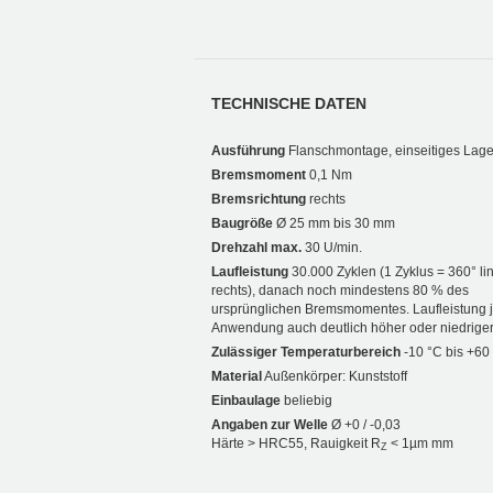
TECHNISCHE DATEN
Ausführung
Flanschmontage, einseitiges Lage
Bremsmoment
0,1 Nm
Bremsrichtung
rechts
Baugröße
Ø 25 mm bis 30 mm
Drehzahl max.
30 U/min.
Laufleistung
30.000 Zyklen (1 Zyklus = 360° li
rechts), danach noch mindestens 80 % des
ursprünglichen Bremsmomentes. Laufleistung 
Anwendung auch deutlich höher oder niedriger
Zulässiger Temperaturbereich
-10 °C bis +60
Material
Außenkörper: Kunststoff
Einbaulage
beliebig
Angaben zur Welle
Ø +0 / -0,03
Härte > HRC55, Rauigkeit R
< 1µm mm
Z