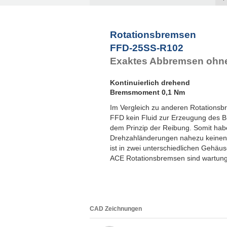
F
F
F
Rotationsbremsen
F
FFD-25SS-R102
F
Exaktes Abbremsen ohne
Kontinuierlich drehend
Bremsmoment 0,1 Nm
Im Vergleich zu anderen Rotationsb
FFD kein Fluid zur Erzeugung des 
dem Prinzip der Reibung. Somit hab
Drehzahländerungen nahezu keinen
ist in zwei unterschiedlichen Gehäus
ACE Rotationsbremsen sind wartungs
CAD Zeichnungen