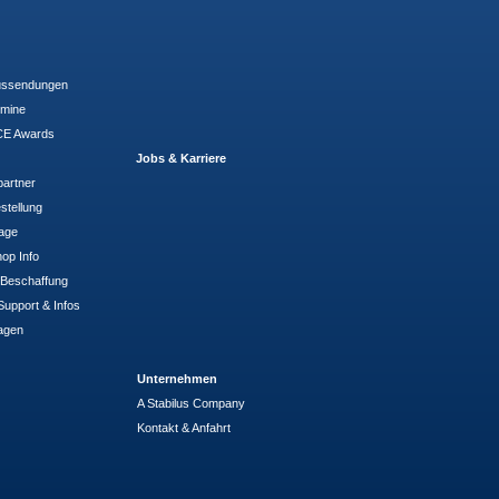
ussendungen
rmine
E Awards
Jobs & Karriere
partner
stellung
rage
op Info
- Beschaffung
Support & Infos
agen
Unternehmen
A Stabilus Company
Kontakt & Anfahrt