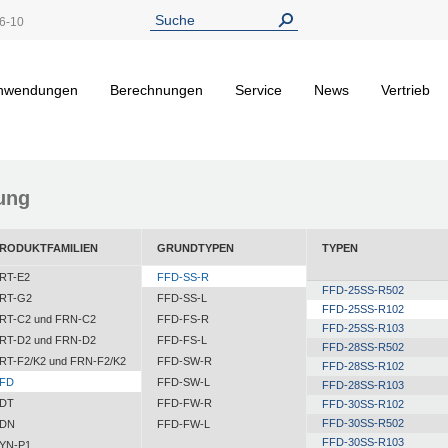
6-10
nwendungen
Berechnungen
Service
News
Vertrieb
ung
RODUKTFAMILIEN
GRUNDTYPEN
TYPEN
RT-E2
FFD-SS-R
FFD-25SS-R502
RT-G2
FFD-SS-L
FFD-25SS-R102
RT-C2 und FRN-C2
FFD-FS-R
FFD-25SS-R103
RT-D2 und FRN-D2
FFD-FS-L
FFD-28SS-R502
RT-F2/K2 und FRN-F2/K2
FFD-SW-R
FFD-28SS-R102
FD
FFD-SW-L
FFD-28SS-R103
DT
FFD-FW-R
FFD-30SS-R102
FFD-30SS-R502
DN
FFD-FW-L
FFD-30SS-R103
YN-P1