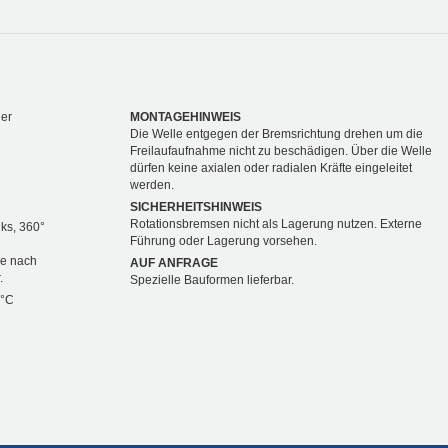
ger
MONTAGEHINWEIS
Die Welle entgegen der Bremsrichtung drehen um die
Freilaufaufnahme nicht zu beschädigen. Über die Welle
dürfen keine axialen oder radialen Kräfte eingeleitet
werden.
SICHERHEITSHINWEIS
Rotationsbremsen nicht als Lagerung nutzen. Externe
nks, 360°
Führung oder Lagerung vorsehen.
je nach
AUF ANFRAGE
.
Spezielle Bauformen lieferbar.
 °C