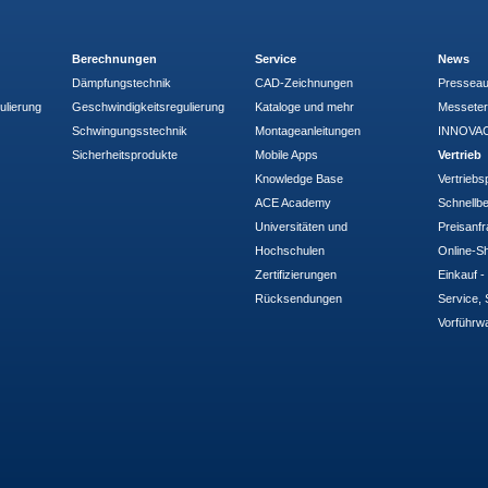
Berechnungen
Service
News
Dämpfungstechnik
CAD-Zeichnungen
Pressea
ulierung
Geschwindigkeitsregulierung
Kataloge und mehr
Messete
Schwingungsstechnik
Montageanleitungen
INNOVAC
Sicherheitsprodukte
Mobile Apps
Vertrieb
Knowledge Base
Vertriebs
ACE Academy
Schnellbe
Universitäten und
Preisanf
Hochschulen
Online-Sh
Zertifizierungen
Einkauf 
Rücksendungen
Service, 
Vorführw