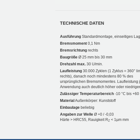
TECHNISCHE DATEN
Ausführung
Standardmontage, einseitiges La
Bremsmoment
0,1 Nm
Bremsrichtung
rechts
Baugröße
Ø 25 mm bis 30 mm
Drehzahl max.
30 U/min.
Laufleistung
30.000 Zyklen (1 Zyklus = 360° li
rechts), danach noch mindestens 80 % des
ursprünglichen Bremsmomentes. Laufleistung 
Anwendung auch deutlich höher oder niedriger
Zulässiger Temperaturbereich
-10 °C bis +60
Material
Außenkörper: Kunststoff
Einbaulage
beliebig
Angaben zur Welle
Ø +0 / -0,03
Härte > HRC55, Rauigkeit R
< 1µm mm
Z