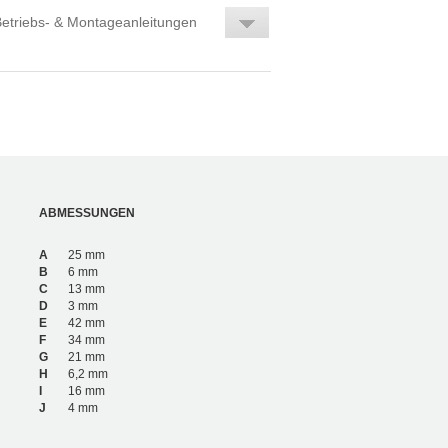
etriebs- & Montageanleitungen
ABMESSUNGEN
A
25 mm
B
6 mm
C
13 mm
D
3 mm
E
42 mm
F
34 mm
G
21 mm
H
6,2 mm
I
16 mm
J
4 mm