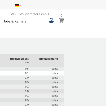
ACE Stoßdämpfer GmbH
0
0
Mein Warenkorb
items
Jobs & Karriere
Bremsmoment
Bremsrichtung
Nm
0,5
rechts
0,1
rechts
1,0
rechts
0,5
rechts
0,1
rechts
1,0
rechts
0,1
rechts
0,5
rechts
1,0
rechts