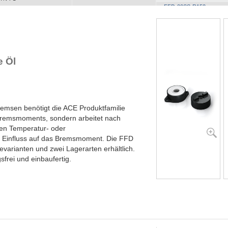
FFD-30SS-R153
YN-N1
YN-U1
YN-S1
YT-H1 und FYN-H1
YT-LA3 und FYN-LA3
 Öl
remsen benötigt die ACE Produktfamilie
Bremsmoments, sondern arbeitet nach
en Temperatur- oder
 Einfluss auf das Bremsmoment. Die FFD
evarianten und zwei Lagerarten erhältlich.
frei und einbaufertig.