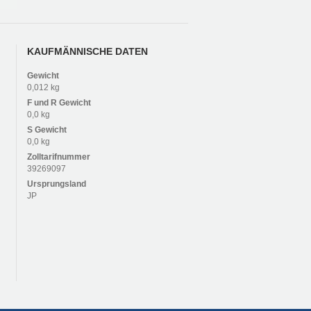
KAUFMÄNNISCHE DATEN
Gewicht
0,012 kg
F und R
Gewicht
0,0 kg
S
Gewicht
0,0 kg
Zolltarifnummer
39269097
Ursprungsland
JP