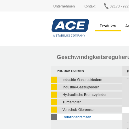
Unternehmen
Kontakt
02173 - 922
Produkte
A
Geschwindigkeitsregulier
PRODUKTSERIEN
P
Industrie-Gasdruckfedern
F
F
Industrie-Gaszugfedern
F
Hydraulische Bremszylinder
F
Türdämpfer
F
Vorschub-Ölbremsen
F
F
Rotationsbremsen
F
F