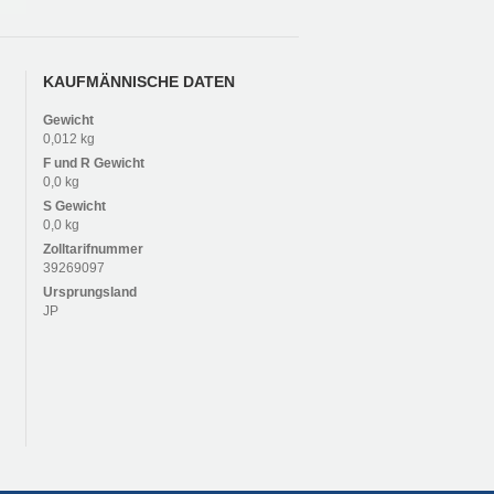
KAUFMÄNNISCHE DATEN
Gewicht
0,012 kg
F und R
Gewicht
0,0 kg
S
Gewicht
0,0 kg
Zolltarifnummer
39269097
Ursprungsland
JP