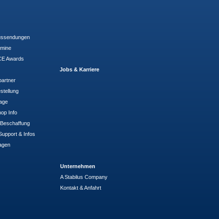
ussendungen
rmine
E Awards
Jobs & Karriere
partner
stellung
rage
op Info
- Beschaffung
Support & Infos
agen
Unternehmen
A Stabilus Company
Kontakt & Anfahrt