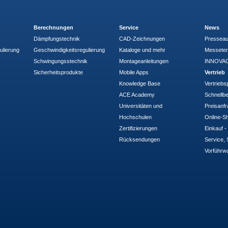
Berechnungen
Service
News
Dämpfungstechnik
CAD-Zeichnungen
Pressea
ulierung
Geschwindigkeitsregulierung
Kataloge und mehr
Messete
Schwingungsstechnik
Montageanleitungen
INNOVAC
Sicherheitsprodukte
Mobile Apps
Vertrieb
Knowledge Base
Vertriebs
ACE Academy
Schnellbe
Universitäten und
Preisanf
Hochschulen
Online-Sh
Zertifizierungen
Einkauf 
Rücksendungen
Service, 
Vorführw