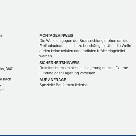
ger
MONTAGEHINWEIS
Die Welle entgegen der Bremsrichtung drehen um die
Freilaufaufnahme nicht zu beschädigen. Über die Welle
dürfen keine axialen oder radialen Kräfte eingeleitet
werden.
SICHERHEITSHINWEIS
Rotationsbremsen nicht als Lagerung nutzen. Externe
nks, 360°
Führung oder Lagerung vorsehen.
je nach
AUF ANFRAGE
.
Spezielle Bauformen lieferbar.
 °C