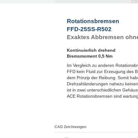
F
F
F
Rotationsbremsen
F
FFD-25SS-R502
F
Exaktes Abbremsen ohne
Kontinuierlich drehend
Bremsmoment 0,5 Nm
Im Vergleich zu anderen Rotationsb
FFD kein Fluid zur Erzeugung des 
dem Prinzip der Reibung. Somit hab
Drehzahländerungen nahezu keinen
ist in zwei unterschiedlichen Gehäus
ACE Rotationsbremsen sind wartungs
CAD Zeichnungen