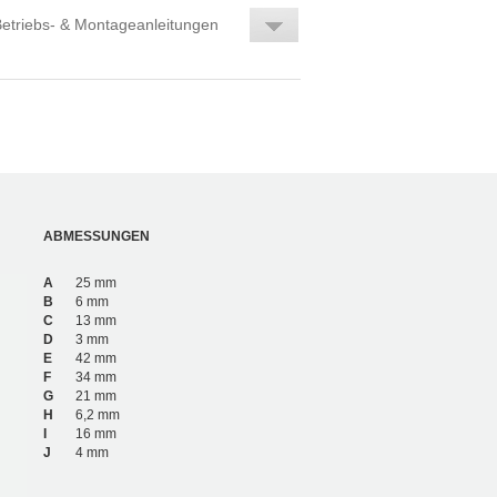
etriebs- & Montageanleitungen
ABMESSUNGEN
A
25 mm
B
6 mm
C
13 mm
D
3 mm
E
42 mm
F
34 mm
G
21 mm
H
6,2 mm
I
16 mm
J
4 mm