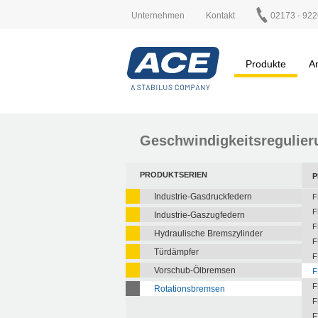
Unternehmen
Kontakt
02173 - 922
Produkte
A
Geschwindigkeitsregulier
PRODUKTSERIEN
P
Industrie-Gasdruckfedern
F
F
Industrie-Gaszugfedern
F
Hydraulische Bremszylinder
F
Türdämpfer
F
Vorschub-Ölbremsen
F
F
Rotationsbremsen
F
F