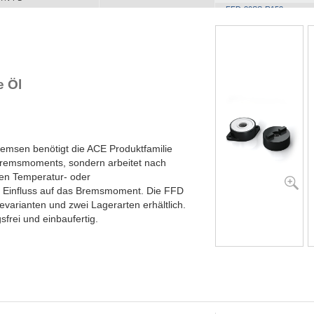
FFD-30SS-R153
YN-N1
YN-U1
YN-S1
YT-H1 und FYN-H1
YT-LA3 und FYN-LA3
 Öl
remsen benötigt die ACE Produktfamilie
Bremsmoments, sondern arbeitet nach
en Temperatur- oder
 Einfluss auf das Bremsmoment. Die FFD
evarianten und zwei Lagerarten erhältlich.
frei und einbaufertig.