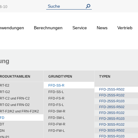
6-10
nwendungen
Berechnungen
Service
News
Vertrieb
ung
RODUKTFAMILIEN
GRUNDTYPEN
TYPEN
RT-E2
FFD-SS-R
FFD-25SS-R502
RT-G2
FFD-SS-L
FFD-25SS-R102
RT-C2 und FRN-C2
FFD-FS-R
FFD-25SS-R103
RT-D2 und FRN-D2
FFD-FS-L
FFD-28SS-R502
RT-F2/K2 und FRN-F2/K2
FFD-SW-R
FFD-28SS-R102
FD
FFD-SW-L
FFD-28SS-R103
DT
FFD-FW-R
FFD-30SS-R102
FFD-30SS-R502
DN
FFD-FW-L
FFD-30SS-R103
YN-P1