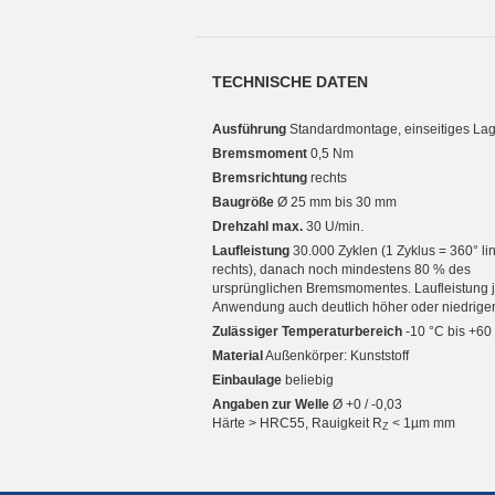
TECHNISCHE DATEN
Ausführung
Standardmontage, einseitiges La
Bremsmoment
0,5 Nm
Bremsrichtung
rechts
Baugröße
Ø 25 mm bis 30 mm
Drehzahl max.
30 U/min.
Laufleistung
30.000 Zyklen (1 Zyklus = 360° li
rechts), danach noch mindestens 80 % des
ursprünglichen Bremsmomentes. Laufleistung 
Anwendung auch deutlich höher oder niedriger
Zulässiger Temperaturbereich
-10 °C bis +60
Material
Außenkörper: Kunststoff
Einbaulage
beliebig
Angaben zur Welle
Ø +0 / -0,03
Härte > HRC55, Rauigkeit R
< 1µm mm
Z