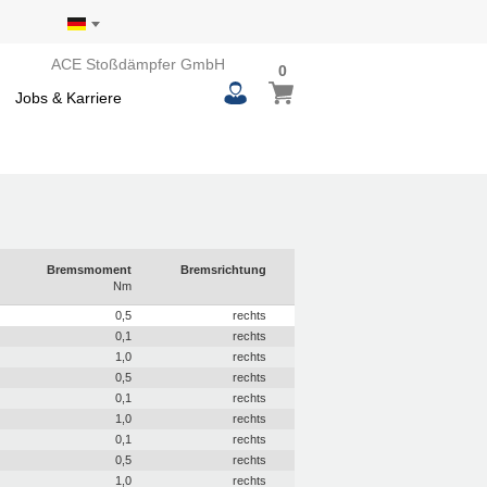
ACE Stoßdämpfer GmbH
0
0
Mein Warenkorb
items
Jobs & Karriere
Bremsmoment
Bremsrichtung
Nm
0,5
rechts
0,1
rechts
1,0
rechts
0,5
rechts
0,1
rechts
1,0
rechts
0,1
rechts
0,5
rechts
1,0
rechts