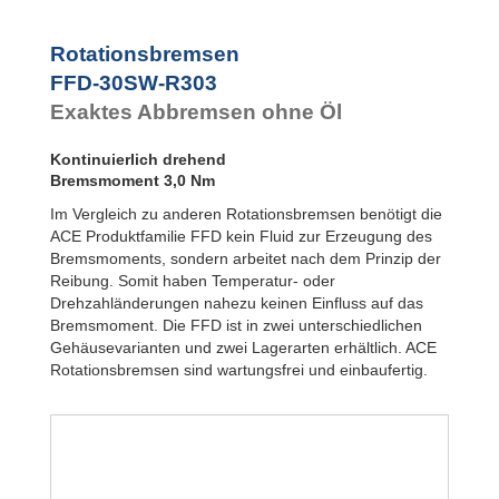
FDN
Rotationsbremsen
FYN-P1
FYN-N1
Rotationsbremsen
FYN-U1
FFD-30SW-R303
FYN-S1
Exaktes Abbremsen ohne Öl
FYT-H1 und
FYN-H1
Kontinuierlich drehend
FYT-LA3 und
FYN-LA3
Bremsmoment 3,0 Nm
Im Vergleich zu anderen Rotationsbremsen benötigt die
ACE Produktfamilie FFD kein Fluid zur Erzeugung des
Bremsmoments, sondern arbeitet nach dem Prinzip der
Reibung. Somit haben Temperatur- oder
Drehzahländerungen nahezu keinen Einfluss auf das
Bremsmoment. Die FFD ist in zwei unterschiedlichen
Gehäusevarianten und zwei Lagerarten erhältlich. ACE
Rotationsbremsen sind wartungsfrei und einbaufertig.