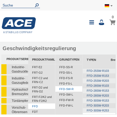
0
0
Mein
Navigatio
i
umschalte
Geschwindigkeitsregulierung
PRODUKTSERIEN
PRODUKTFAMILIEN
GRUNDTYPEN
TYPEN
Bre
Industrie-
FRT-E2
FFD-SS-R
FFD-25SW-R103
Gasdruckfedern
FRT-G2
FFD-SS-L
FFD-25SW-R153
Industrie-
FRT-C2 und
FFD-FS-R
FFD-25SW-R203
FRN-C2
Gaszugfedern
FFD-FS-L
FFD-28SW-R103
FRT-D2 und
FFD-SW-R
Hydraulische
FFD-28SW-R153
FRN-D2
Bremszylinder
FFD-SW-L
FFD-28SW-R203
FRT-F2/K2 und
FFD-FW-R
Türdämpfer
FFD-30SW-R153
FRN-F2/K2
FFD-FW-L
FFD-30SW-R203
FFD
Vorschub-
FFD-30SW-R253
Ölbremsen
FDT
FFD-30SW-R303