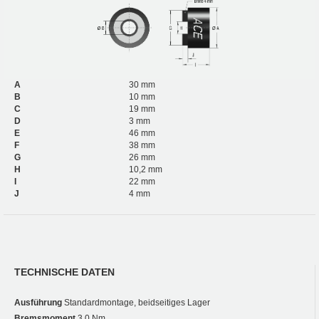
A
30 mm
B
10 mm
C
19 mm
D
3 mm
E
46 mm
F
38 mm
G
26 mm
H
10,2 mm
I
22 mm
J
4 mm
TECHNISCHE DATEN
Ausführung
Standardmontage, beidseitiges Lager
Bremsmoment
3,0 Nm