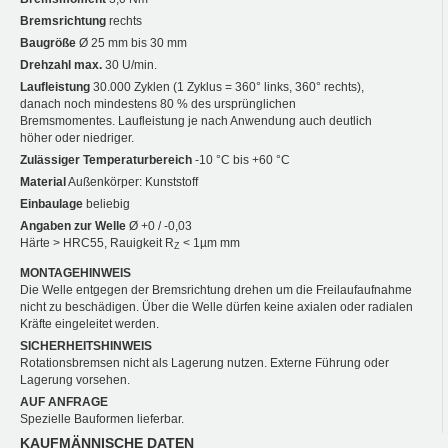
Bremsrichtung
rechts
Baugröße
Ø 25 mm bis 30 mm
Drehzahl max.
30 U/min.
Laufleistung
30.000 Zyklen (1 Zyklus = 360° links, 360° rechts),
danach noch mindestens 80 % des ursprünglichen
Bremsmomentes. Laufleistung je nach Anwendung auch deutlich
höher oder niedriger.
Zulässiger Temperaturbereich
-10 °C bis +60 °C
Material
Außenkörper: Kunststoff
Einbaulage
beliebig
Angaben zur Welle
Ø +0 / -0,03
Härte > HRC55, Rauigkeit R
< 1µm mm
Z
MONTAGEHINWEIS
Die Welle entgegen der Bremsrichtung drehen um die Freilaufaufnahme
nicht zu beschädigen. Über die Welle dürfen keine axialen oder radialen
Kräfte eingeleitet werden.
SICHERHEITSHINWEIS
Rotationsbremsen nicht als Lagerung nutzen. Externe Führung oder
Lagerung vorsehen.
AUF ANFRAGE
Spezielle Bauformen lieferbar.
KAUFMÄNNISCHE DATEN