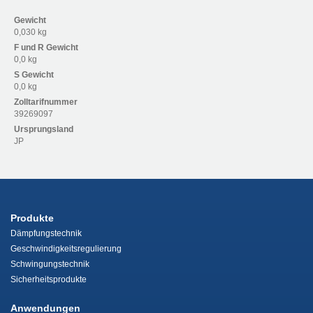
Gewicht
0,030 kg
F und R
Gewicht
0,0 kg
S
Gewicht
0,0 kg
Zolltarifnummer
39269097
Ursprungsland
JP
Produkte
Dämpfungstechnik
Geschwindigkeitsregulierung
Schwingungstechnik
Sicherheitsprodukte
Anwendungen