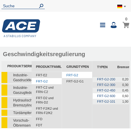
0
0
Mein
Navigatio
i
umschalte
Geschwindigkeitsregulierung
PRODUKTSERIEN
PRODUKTFAMILIEN
GRUNDTYPEN
TYPEN
Bremsm
Industrie-
FRT-E2
FRT-G2
FRT-G2-200
0,20 +
Gasdruckfedern
FRT-G2
FRT-G2-G1
FRT-G2-300
0,30 +
Industrie-
FRT-C2 und
FRT-G2-450
0,45 +
FRN-C2
Gaszugfedern
FRT-G2-600
0,60 +
FRT-D2 und
Hydraulische
FRT-G2-101
1,00 +
FRN-D2
Bremszylinder
FRT-F2/K2 und
Türdämpfer
FRN-F2/K2
FFD
Vorschub-
Ölbremsen
FDT