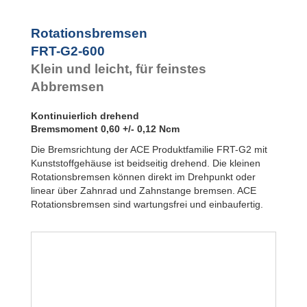
FDN
Rotationsbremsen
FYN-P1
FYN-N1
Rotationsbremsen
FYN-U1
FRT-G2-600
FYN-S1
Klein und leicht, für feinstes
FYT-H1 und
FYN-H1
Abbremsen
FYT-LA3 und
FYN-LA3
Kontinuierlich drehend
Bremsmoment 0,60 +/- 0,12 Ncm
Die Bremsrichtung der ACE Produktfamilie FRT-G2 mit
Kunststoffgehäuse ist beidseitig drehend. Die kleinen
Rotationsbremsen können direkt im Drehpunkt oder
linear über Zahnrad und Zahnstange bremsen. ACE
Rotationsbremsen sind wartungsfrei und einbaufertig.