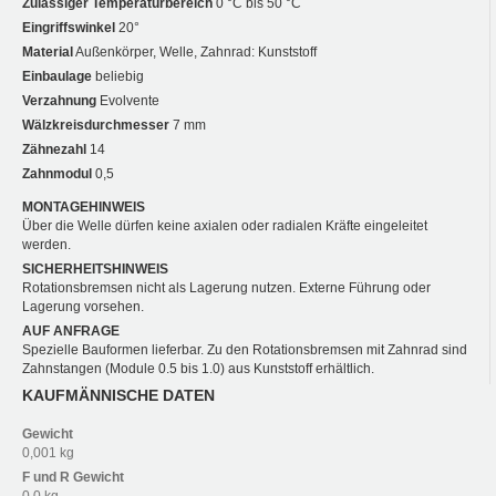
Zulässiger Temperaturbereich
0 °C bis 50 °C
Eingriffswinkel
20°
Material
Außenkörper, Welle, Zahnrad: Kunststoff
Einbaulage
beliebig
Verzahnung
Evolvente
Wälzkreisdurchmesser
7 mm
Zähnezahl
14
Zahnmodul
0,5
MONTAGEHINWEIS
Über die Welle dürfen keine axialen oder radialen Kräfte eingeleitet
werden.
SICHERHEITSHINWEIS
Rotationsbremsen nicht als Lagerung nutzen. Externe Führung oder
Lagerung vorsehen.
AUF ANFRAGE
Spezielle Bauformen lieferbar. Zu den Rotationsbremsen mit Zahnrad sind
Zahnstangen (Module 0.5 bis 1.0) aus Kunststoff erhältlich.
KAUFMÄNNISCHE DATEN
Gewicht
0,001 kg
F und R
Gewicht