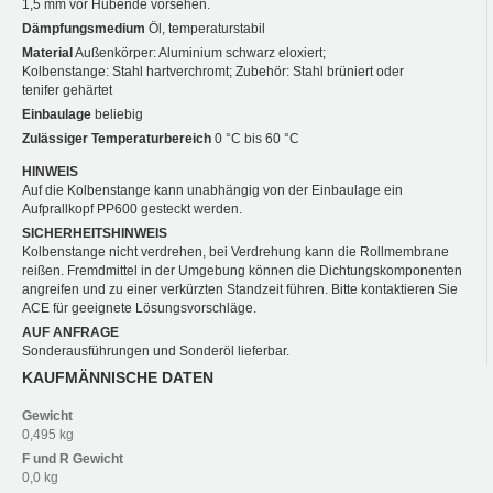
1,5 mm vor Hubende vorsehen.
Dämpfungsmedium
Öl, temperaturstabil
Material
Außenkörper: Aluminium schwarz eloxiert;
Kolbenstange: Stahl hartverchromt; Zubehör: Stahl brüniert oder
tenifer gehärtet
Einbaulage
beliebig
Zulässiger Temperaturbereich
0 °C bis 60 °C
HINWEIS
Auf die Kolbenstange kann unabhängig von der Einbaulage ein
Aufprallkopf PP600 gesteckt werden.
SICHERHEITSHINWEIS
Kolbenstange nicht verdrehen, bei Verdrehung kann die Rollmembrane
reißen. Fremdmittel in der Umgebung können die Dichtungskomponenten
angreifen und zu einer verkürzten Standzeit führen. Bitte kontaktieren Sie
ACE für geeignete Lösungsvorschläge.
AUF ANFRAGE
Sonderausführungen und Sonderöl lieferbar.
KAUFMÄNNISCHE DATEN
Gewicht
0,495 kg
F und R
Gewicht
0,0 kg