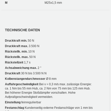
M
M25x1,5 mm
TECHNISCHE DATEN
Druckkraft min.
50 N
Druckkraft max.
3.500 N
Rückstellk. min.
10 N
Rückstellk. max.
50 N
Rückstellzeit
1,7 s
Achsabweichung max.
2 °
Druckkraft
30 N bis 3.500 N N
Kolbenstangendurchmesser
Ø 8 mm
Auffahrgeschwindigkeit
Bei v = 0,3 m/s max. zulässige Energie:
ca. 1 Nm bis 55 mm Hub, ca. 2 Nm von 75 mm bis 125 mm Hub.
Bei höherer Energie Stoßdämpfer vorschalten. Hohe
Aufprallgeschwindigkeit vermeiden.
Einstellung
feinregulierbar
Festanschlag
Kundenseitig externe Festanschläge von 1 mm bis