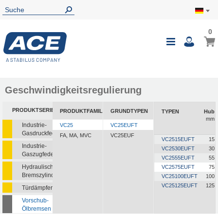
0
0
Mein
Navigatio
i
umschalte
Geschwindigkeitsregulierung
PRODUKTSERIEN
PRODUKTFAMILIEN
GRUNDTYPEN
TYPEN
Hub
mm
Industrie-
VC25
VC25EUFT
Gasdruckfedern
FA, MA, MVC
VC25EUF
VC2515EUFT
15
Industrie-
VC2530EUFT
30
Gaszugfedern
VC2555EUFT
55
Hydraulische
VC2575EUFT
75
Bremszylinder
VC25100EUFT
100
VC25125EUFT
125
Türdämpfer
Vorschub-
Ölbremsen