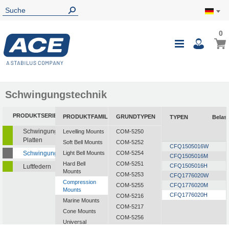
0
0
Mein
Navigatio
i
umschalte
Schwingungstechnik
PRODUKTSERIEN
PRODUKTFAMILIEN
GRUNDTYPEN
TYPEN
Belas
Schwingungsisolierende
Levelling Mounts
COM-5250
Platten
Soft Bell Mounts
COM-5252
CFQ1505016W
2
Schwingungsdämpfer
Light Bell Mounts
COM-5254
CFQ1505016M
4
Hard Bell
COM-5251
CFQ1505016H
5
Luftfedern
Mounts
COM-5253
CFQ1776020W
3
Compression
COM-5255
CFQ1776020M
5
Mounts
CFQ1776020H
8
COM-5216
Marine Mounts
COM-5217
Cone Mounts
COM-5256
Universal
COM-5257