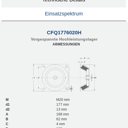
Einsatzspektrum
CFQ1776020H
Vorgespannte Hochleistungslager
ABMESSUNGEN
M
M20 mm
d1
177 mm
d2
13 mm
A
168 mm
B
62 mm
C
4 mm