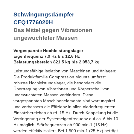
Mounts
CF-2
Bubble Mounts
All Attitude
Schwingungsdämpfer
Mounts
CFQ1776020H
Flex Locs
Das Mittel gegen Vibrationen
ungewuchteter Massen
Vorgespannte Hochleistungslager
Eigenfrequenz 7,9 Hz bis 12,6 Hz
Belastungsbereich 821,5 kg bis 2.053,7 kg
Leistungsfähige Isolation von Maschinen und Anlagen:
Die Produktfamilie Compression Mounts umfasst
robuste Hochleistungslager, die besonders die
Übertragung von Vibrationen und Körperschall von
ungewuchteten Massen verhindern. Diese
vorgespannten Maschinenelemente sind wartungsfrei
und verbessern die Effizienz in allen niederfrequenten
Einsatzbereichen ab rd. 15 Hz. Durch Koppelung ist die
Verringerung der Systemeigenfrequenz auf ca. 6 bis 10
Hz möglich. Störfrequenzen ab 900 min-1 (15 Hz)
werden effektiv isoliert. Bei 1.500 min-1 (25 Hz) beträgt