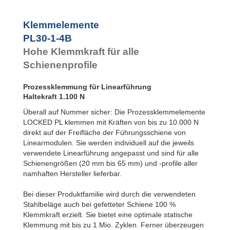
PL45-2-4B
2.400
PL45-2-6B
4.000
Klemmelemente
PL55-1-4B
3.600
PL30-1-4B
PL55-1-6B
6.000
PL55-2-4B
3.600
Hohe Klemmkraft für alle
PL55-2-6B
6.000
Schienenprofile
PL65-1-4B
6.000
PL65-1-6B
10.000
PL65-2-4B
6.000
Prozessklemmung für Linearführung
PL65-2-6B
10.000
Haltekraft 1.100 N
Überall auf Nummer sicher: Die Prozessklemmelemente
LOCKED PL klemmen mit Kräften von bis zu 10.000 N
direkt auf der Freifläche der Führungsschiene von
Linearmodulen. Sie werden individuell auf die jeweils
verwendete Linearführung angepasst und sind für alle
Schienengrößen (20 mm bis 65 mm) und -profile aller
namhaften Hersteller lieferbar.
Bei dieser Produktfamilie wird durch die verwendeten
Stahlbeläge auch bei gefetteter Schiene 100 %
Klemmkraft erzielt. Sie bietet eine optimale statische
Klemmung mit bis zu 1 Mio. Zyklen. Ferner überzeugen