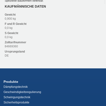
Spezielle Bauformen lieferbar.
KAUFMÄNNISCHE DATEN
Gewicht
0,900 kg
F und R
Gewicht
0,0 kg
S
Gewicht
0,0 kg
Zolltarifnummer
84669360
Ursprungsland
DE
Produkte
Dämpfungstechnik
Geschwindigkeitsregulierung
Schwingungstechnik
Sicherheitsprodukte