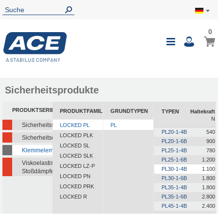
0
0
Mein
Navigatio
i
umschalte
Sicherheitsprodukte
PRODUKTSERIEN
PRODUKTFAMILIEN
GRUNDTYPEN
TYPEN
Haltekraft
N
Sicherheitsstoßdämpfer
LOCKED PL
PL
PL20-1-4B
540
LOCKED PLK
Sicherheitsdämpfer
PL20-1-6B
900
LOCKED SL
Klemmelemente
PL25-1-4B
780
LOCKED SLK
PL25-1-6B
1.200
Viskoelastische
LOCKED LZ-P
PL30-1-4B
1.100
Stoßdämpfer
LOCKED PN
PL30-1-6B
1.800
LOCKED PRK
PL35-1-4B
1.800
LOCKED R
PL35-1-6B
2.800
PL45-1-4B
2.400
PL45-1-6B
4.000