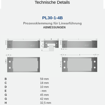
Technische Details
PL30-1-4B
Prozessklemmung für Linearführung
ABMESSUNGEN
B
59 mm
C
18 mm
D
10 mm
E
- mm
G
45 mm
G
42 mm
H
32,5 mm