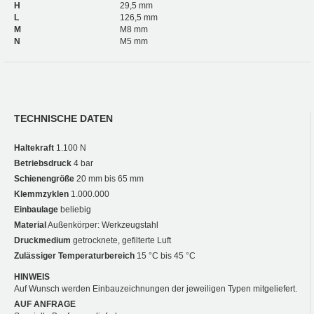
H
29,5 mm
L
126,5 mm
M
M8 mm
N
M5 mm
TECHNISCHE DATEN
Haltekraft
1.100 N
Betriebsdruck
4 bar
Schienengröße
20 mm bis 65 mm
Klemmzyklen
1.000.000
Einbaulage
beliebig
Material
Außenkörper: Werkzeugstahl
Druckmedium
getrocknete, gefilterte Luft
Zulässiger Temperaturbereich
15 °C bis 45 °C
HINWEIS
Auf Wunsch werden Einbauzeichnungen der jeweiligen Typen mitgeliefert.
AUF ANFRAGE