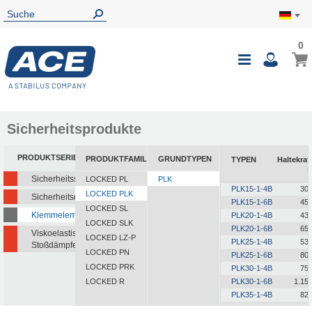
0
0
Mein
Navigatio
i
umschalte
Sicherheitsprodukte
PRODUKTSERIEN
PRODUKTFAMILIEN
GRUNDTYPEN
TYPEN
Haltekraf
Sicherheitsstoßdämpfer
LOCKED PL
PLK
PLK15-1-4B
30
LOCKED PLK
Sicherheitsdämpfer
PLK15-1-6B
45
LOCKED SL
Klemmelemente
PLK20-1-4B
43
LOCKED SLK
PLK20-1-6B
65
Viskoelastische
LOCKED LZ-P
PLK25-1-4B
53
Stoßdämpfer
LOCKED PN
PLK25-1-6B
80
LOCKED PRK
PLK30-1-4B
75
LOCKED R
PLK30-1-6B
1.15
PLK35-1-4B
82
PLK35-1-6B
1.25