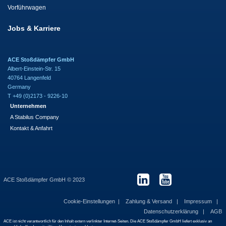
Vorführwagen
Jobs & Karriere
ACE Stoßdämpfer GmbH
Albert-Einstein-Str. 15
40764 Langenfeld
Germany
T +49 (0)2173 - 9226-10
Unternehmen
A Stabilus Company
Kontakt & Anfahrt
ACE Stoßdämpfer GmbH © 2023
Cookie-Einstellungen
Zahlung & Versand
Impressum
Datenschutzerklärung
AGB
ACE ist nicht verantwortlich für den Inhalt extern verlinkter Internet-Seiten. Die ACE Stoßdämpfer GmbH liefert exklusiv an