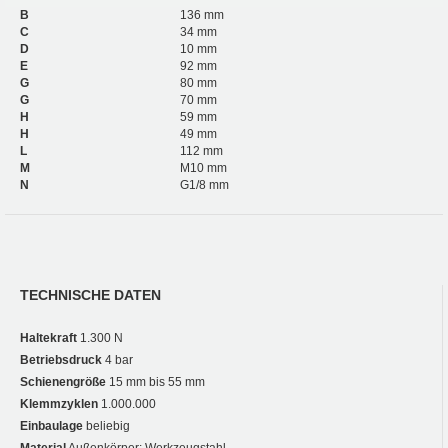
B
136 mm
C
34 mm
D
10 mm
E
92 mm
G
80 mm
G
70 mm
H
59 mm
H
49 mm
L
112 mm
M
M10 mm
N
G1/8 mm
TECHNISCHE DATEN
Haltekraft
1.300 N
Betriebsdruck
4 bar
Schienengröße
15 mm bis 55 mm
Klemmzyklen
1.000.000
Einbaulage
beliebig
Material
Außenkörper: Werkzeugstahl