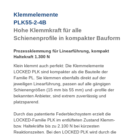
PLK45-1-4B
95
PLK45-1-6B
1.50
Klemmelemente
PLK45-2-4B
95
PLK55-2-4B
PLK45-2-6B
1.50
PLK55-1-4B
1.30
Hohe Klemmkraft für alle
PLK55-1-6B
2.10
Schienenprofile in kompakter Bauform
PLK55-2-4B
1.30
PLK55-2-6B
2.10
Prozessklemmung für Linearführung, kompakt
Haltekraft 1.300 N
Klein klemmt auch perfekt: Die Klemmelemente
LOCKED PLK sind kompakter als die Bauteile der
Familie PL. Sie klemmen ebenfalls direkt auf der
jeweiligen Linearführung, passen auf alle gängigen
Schienengrößen (15 mm bis 55 mm) und -profile der
bekannten Anbieter, sind extrem zuverlässig und
platzsparend.
Durch das patentierte Federblechsystem erzielt die
LOCKED-Familie PLK im entlüfteten Zustand Klemm-
bzw. Haltekräfte bis zu 2.100 N bei kürzesten
Reaktionszeiten. Bei den LOCKED PLK wird durch die