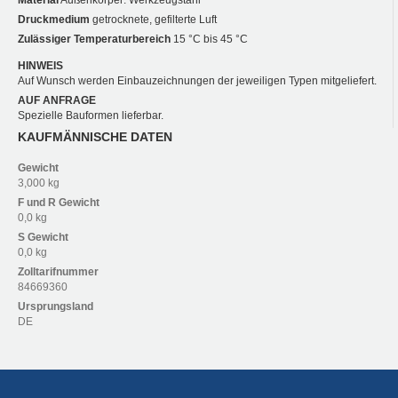
Druckmedium
getrocknete, gefilterte Luft
Zulässiger Temperaturbereich
15 °C bis 45 °C
HINWEIS
Auf Wunsch werden Einbauzeichnungen der jeweiligen Typen mitgeliefert.
AUF ANFRAGE
Spezielle Bauformen lieferbar.
KAUFMÄNNISCHE DATEN
Gewicht
3,000 kg
F und R
Gewicht
0,0 kg
S
Gewicht
0,0 kg
Zolltarifnummer
84669360
Ursprungsland
DE