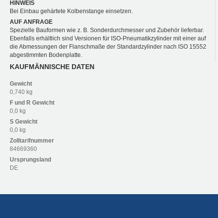
HINWEIS
Bei Einbau gehärtete Kolbenstange einsetzen.
AUF ANFRAGE
Spezielle Bauformen wie z. B. Sonderdurchmesser und Zubehör lieferbar.
Ebenfalls erhältlich sind Versionen für ISO-Pneumatikzylinder mit einer auf
die Abmessungen der Flanschmaße der Standardzylinder nach ISO 15552
abgestimmten Bodenplatte.
KAUFMÄNNISCHE DATEN
Gewicht
0,740 kg
F und R
Gewicht
0,0 kg
S
Gewicht
0,0 kg
Zolltarifnummer
84669360
Ursprungsland
DE