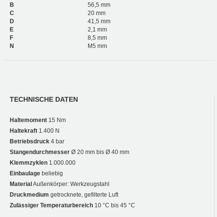
B
56,5 mm
C
20 mm
D
41,5 mm
E
2,1 mm
F
8,5 mm
N
M5 mm
TECHNISCHE DATEN
Haltemoment
15 Nm
Haltekraft
1.400 N
Betriebsdruck
4 bar
Stangendurchmesser
Ø 20 mm bis Ø 40 mm
Klemmzyklen
1.000.000
Einbaulage
beliebig
Material
Außenkörper: Werkzeugstahl
Druckmedium
getrocknete, gefilterte Luft
Zulässiger Temperaturbereich
10 °C bis 45 °C