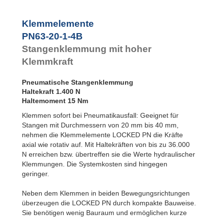
PN80-25-3-4B
5
PN80-25-3-6B
8
Klemmelemente
PN125-40-1-4B
7
PN63-20-1-4B
PN125-40-1-6B
10
PN125-40-2-4B
12
Stangenklemmung mit hoher
PN125-40-2-6B
18
Klemmkraft
PN125-40-3-4B
18
PN125-40-3-6B
27
Pneumatische Stangenklemmung
Haltekraft 1.400 N
Haltemoment 15 Nm
Klemmen sofort bei Pneumatikausfall: Geeignet für
Stangen mit Durchmessern von 20 mm bis 40 mm,
nehmen die Klemmelemente LOCKED PN die Kräfte
axial wie rotativ auf. Mit Haltekräften von bis zu 36.000
N erreichen bzw. übertreffen sie die Werte hydraulischer
Klemmungen. Die Systemkosten sind hingegen
geringer.
Neben dem Klemmen in beiden Bewegungsrichtungen
überzeugen die LOCKED PN durch kompakte Bauweise.
Sie benötigen wenig Bauraum und ermöglichen kurze