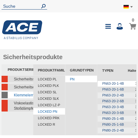
0
0
Mein
Navigatio
i
umschalte
Sicherheitsprodukte
PRODUKTSERIEN
PRODUKTFAMILIEN
GRUNDTYPEN
TYPEN
Haltek
Sicherheitsstoßdämpfer
LOCKED PL
PN
PN63-20-1-4B
1
LOCKED PLK
Sicherheitsdämpfer
PN63-20-1-6B
2
LOCKED SL
Klemmelemente
PN63-20-2-4B
2
LOCKED SLK
PN63-20-2-6B
3
Viskoelastische
LOCKED LZ-P
PN63-20-3-4B
3
Stoßdämpfer
LOCKED PN
PN63-20-3-6B
5
LOCKED PRK
PN80-25-1-4B
2
LOCKED R
PN80-25-1-6B
3
PN80-25-2-4B
3
PN80-25-2-6B
5