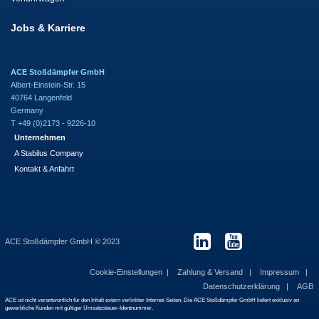
Jobs & Karriere
ACE Stoßdämpfer GmbH
Albert-Einstein-Str. 15
40764 Langenfeld
Germany
T +49 (0)2173 - 9226-10
Unternehmen
A Stabilus Company
Kontakt & Anfahrt
ACE Stoßdämpfer GmbH © 2023
Cookie-Einstellungen
Zahlung & Versand
Impressum
Datenschutzerklärung
AGB
ACE ist nicht verantwortlich für den Inhalt extern verlinkter Internet-Seiten. Die ACE Stoßdämpfer GmbH liefert exklusiv an
gewerbliche Kunden mit gültiger Umsatzsteuer-Identnummer.