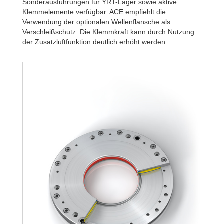
R320-Z-6B
4.
Sonderausführungen für YRT-Lager sowie aktive
R340-Z-4B
3.
Klemmelemente verfügbar. ACE empfiehlt die
R340-Z-6B
4.
Verwendung der optionalen Wellenflansche als
Verschleißschutz. Die Klemmkraft kann durch Nutzung
der Zusatzluftfunktion deutlich erhöht werden.