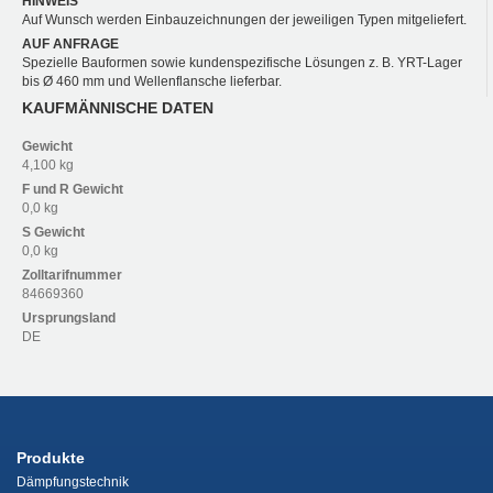
HINWEIS
Auf Wunsch werden Einbauzeichnungen der jeweiligen Typen mitgeliefert.
AUF ANFRAGE
Spezielle Bauformen sowie kundenspezifische Lösungen z. B. YRT-Lager
bis Ø 460 mm und Wellenflansche lieferbar.
KAUFMÄNNISCHE DATEN
Gewicht
4,100 kg
F und R
Gewicht
0,0 kg
S
Gewicht
0,0 kg
Zolltarifnummer
84669360
Ursprungsland
DE
Produkte
Dämpfungstechnik