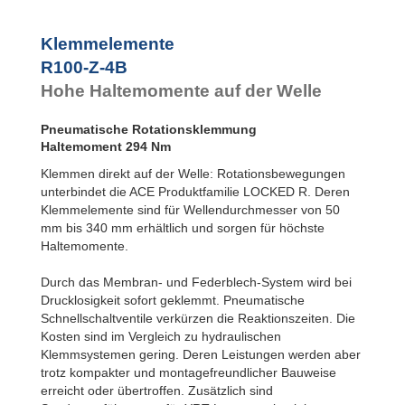
R100-Z-4B
R100-Z-6B
Klemmelemente
R120-Z-4B
R100-Z-4B
R120-Z-6B
R140-Z-4B
Hohe Haltemomente auf der Welle
R140-Z-6B
R160-Z-4B
Pneumatische Rotationsklemmung
R160-Z-6B
1.
Haltemoment 294 Nm
R180-Z-4B
R180-Z-6B
1.
Klemmen direkt auf der Welle: Rotationsbewegungen
R200-Z-4B
1.
unterbindet die ACE Produktfamilie LOCKED R. Deren
R200-Z-6B
1.
Klemmelemente sind für Wellendurchmesser von 50
R220-Z-4B
1.
mm bis 340 mm erhältlich und sorgen für höchste
R220-Z-6B
2.
Haltemomente.
R240-Z-4B
1.
R240-Z-6B
2.
Durch das Membran- und Federblech-System wird bei
R260-Z-4B
1.
Drucklosigkeit sofort geklemmt. Pneumatische
R260-Z-6B
2.
Schnellschaltventile verkürzen die Reaktionszeiten. Die
R280-Z-4B
2.
Kosten sind im Vergleich zu hydraulischen
R280-Z-6B
3.
Klemmsystemen gering. Deren Leistungen werden aber
R300-Z-4B
2.
trotz kompakter und montagefreundlicher Bauweise
R300-Z-6B
3.
erreicht oder übertroffen. Zusätzlich sind
R320-Z-4B
2.