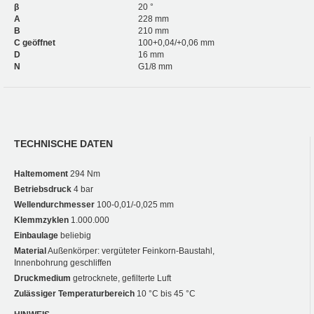
β
20 °
A
228 mm
B
210 mm
C geöffnet
100+0,04/+0,06 mm
D
16 mm
N
G1/8 mm
TECHNISCHE DATEN
Haltemoment
294 Nm
Betriebsdruck
4 bar
Wellendurchmesser
100-0,01/-0,025 mm
Klemmzyklen
1.000.000
Einbaulage
beliebig
Material
Außenkörper: vergüteter Feinkorn-Baustahl,
Innenbohrung geschliffen
Druckmedium
getrocknete, gefilterte Luft
Zulässiger Temperaturbereich
10 °C bis 45 °C