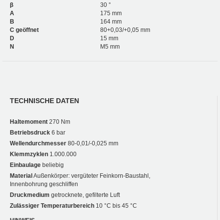
β
30 °
A
175 mm
B
164 mm
C geöffnet
80+0,03/+0,05 mm
D
15 mm
N
M5 mm
TECHNISCHE DATEN
Haltemoment
270 Nm
Betriebsdruck
6 bar
Wellendurchmesser
80-0,01/-0,025 mm
Klemmzyklen
1.000.000
Einbaulage
beliebig
Material
Außenkörper: vergüteter Feinkorn-Baustahl,
Innenbohrung geschliffen
Druckmedium
getrocknete, gefilterte Luft
Zulässiger Temperaturbereich
10 °C bis 45 °C