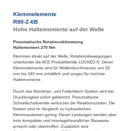
R100-Z-4B
R100-Z-6B
Klemmelemente
R120-Z-4B
R80-Z-6B
R120-Z-6B
R140-Z-4B
Hohe Haltemomente auf der Welle
R140-Z-6B
R160-Z-4B
Pneumatische Rotationsklemmung
R160-Z-6B
1.
Haltemoment 270 Nm
R180-Z-4B
R180-Z-6B
1.
Klemmen direkt auf der Welle: Rotationsbewegungen
R200-Z-4B
1.
unterbindet die ACE Produktfamilie LOCKED R. Deren
R200-Z-6B
1.
Klemmelemente sind für Wellendurchmesser von 50
R220-Z-4B
1.
mm bis 340 mm erhältlich und sorgen für höchste
R220-Z-6B
2.
Haltemomente.
R240-Z-4B
1.
R240-Z-6B
2.
Durch das Membran- und Federblech-System wird bei
R260-Z-4B
1.
Drucklosigkeit sofort geklemmt. Pneumatische
R260-Z-6B
2.
Schnellschaltventile verkürzen die Reaktionszeiten. Die
R280-Z-4B
2.
Kosten sind im Vergleich zu hydraulischen
R280-Z-6B
3.
Klemmsystemen gering. Deren Leistungen werden aber
R300-Z-4B
2.
trotz kompakter und montagefreundlicher Bauweise
R300-Z-6B
3.
erreicht oder übertroffen. Zusätzlich sind
R320-Z-4B
2.