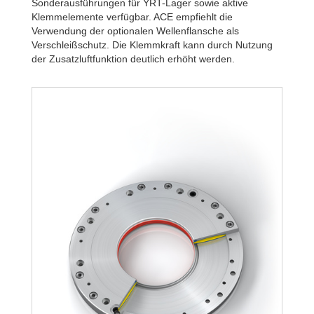
R320-Z-6B
4.
Sonderausführungen für YRT-Lager sowie aktive
R340-Z-4B
3.
Klemmelemente verfügbar. ACE empfiehlt die
R340-Z-6B
4.
Verwendung der optionalen Wellenflansche als
Verschleißschutz. Die Klemmkraft kann durch Nutzung
der Zusatzluftfunktion deutlich erhöht werden.