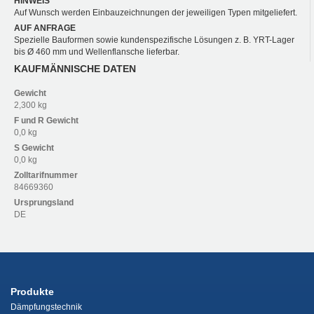
HINWEIS
Auf Wunsch werden Einbauzeichnungen der jeweiligen Typen mitgeliefert.
AUF ANFRAGE
Spezielle Bauformen sowie kundenspezifische Lösungen z. B. YRT-Lager
bis Ø 460 mm und Wellenflansche lieferbar.
KAUFMÄNNISCHE DATEN
Gewicht
2,300 kg
F und R
Gewicht
0,0 kg
S
Gewicht
0,0 kg
Zolltarifnummer
84669360
Ursprungsland
DE
Produkte
Dämpfungstechnik