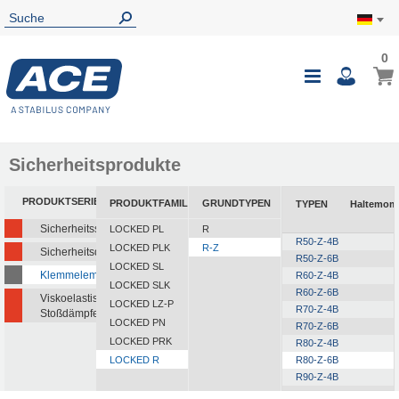
0
0
Mein
Navigatio
i
umschalte
Sicherheitsprodukte
PRODUKTSERIEN
PRODUKTFAMILIEN
GRUNDTYPEN
TYPEN
Haltemom
Sicherheitsstoßdämpfer
LOCKED PL
R
R50-Z-4B
LOCKED PLK
R-Z
Sicherheitsdämpfer
R50-Z-6B
LOCKED SL
Klemmelemente
R60-Z-4B
LOCKED SLK
R60-Z-6B
Viskoelastische
LOCKED LZ-P
R70-Z-4B
Stoßdämpfer
LOCKED PN
R70-Z-6B
LOCKED PRK
R80-Z-4B
LOCKED R
R80-Z-6B
R90-Z-4B
R90-Z-6B