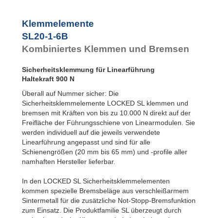
SL45-2-4B
2.400
SL45-2-6B
4.000
Klemmelemente
SL55-1-4B
3.600
SL20-1-6B
SL55-1-6B
6.000
SL55-2-4B
3.600
Kombiniertes Klemmen und Bremsen
SL55-2-6B
6.000
SL65-1-4B
6.000
Sicherheitsklemmung für Linearführung
SL65-1-6B
10.000
Haltekraft 900 N
SL65-2-4B
6.000
SL65-2-6B
10.000
Überall auf Nummer sicher: Die
Sicherheitsklemmelemente LOCKED SL klemmen und
bremsen mit Kräften von bis zu 10.000 N direkt auf der
Freifläche der Führungsschiene von Linearmodulen. Sie
werden individuell auf die jeweils verwendete
Linearführung angepasst und sind für alle
Schienengrößen (20 mm bis 65 mm) und -profile aller
namhaften Hersteller lieferbar.
In den LOCKED SL Sicherheitsklemmelementen
kommen spezielle Bremsbeläge aus verschleißarmem
Sintermetall für die zusätzliche Not-Stopp-Bremsfunktion
zum Einsatz. Die Produktfamilie SL überzeugt durch