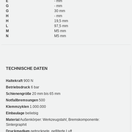
E
- mm
G
- mm
G
30 mm
H
- mm
H
19,5 mm
L
97,5 mm
M
M5 mm
N
M5 mm
TECHNISCHE DATEN
Haltekraft
900 N
Betriebsdruck
6 bar
Schienengröße
20 mm bis 65 mm
Notfallbremsungen
500
Klemmzyklen
1.000.000
Einbaulage
beliebig
Material
Außenkörper: Werkzeugstahl; Bremskomponente:
Sintergraphit
Druckmedium
getrocknete, gefilterte Luft