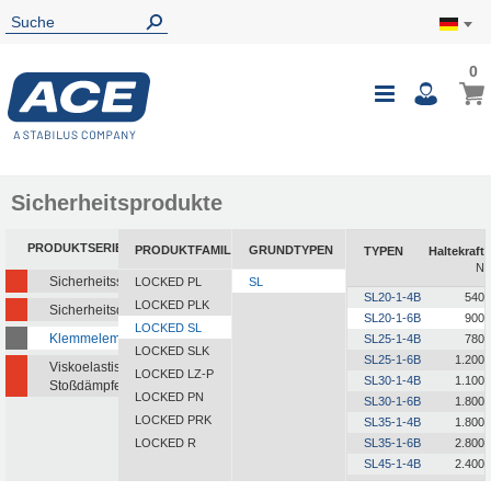
0
0
Mein
Navigatio
i
umschalte
Sicherheitsprodukte
PRODUKTSERIEN
PRODUKTFAMILIEN
GRUNDTYPEN
TYPEN
Haltekraft
N
Sicherheitsstoßdämpfer
LOCKED PL
SL
SL20-1-4B
540
LOCKED PLK
Sicherheitsdämpfer
SL20-1-6B
900
LOCKED SL
Klemmelemente
SL25-1-4B
780
LOCKED SLK
SL25-1-6B
1.200
Viskoelastische
LOCKED LZ-P
SL30-1-4B
1.100
Stoßdämpfer
LOCKED PN
SL30-1-6B
1.800
LOCKED PRK
SL35-1-4B
1.800
LOCKED R
SL35-1-6B
2.800
SL45-1-4B
2.400
SL45-1-6B
4.000