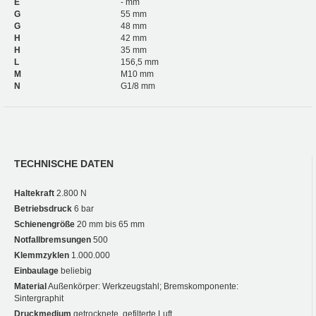
E
- mm
G
55 mm
G
48 mm
H
42 mm
H
35 mm
L
156,5 mm
M
M10 mm
N
G1/8 mm
TECHNISCHE DATEN
Haltekraft
2.800 N
Betriebsdruck
6 bar
Schienengröße
20 mm bis 65 mm
Notfallbremsungen
500
Klemmzyklen
1.000.000
Einbaulage
beliebig
Material
Außenkörper: Werkzeugstahl; Bremskomponente:
Sintergraphit
Druckmedium
getrocknete, gefilterte Luft