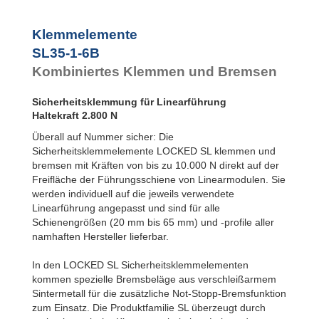
SL45-2-4B
2.400
SL45-2-6B
4.000
Klemmelemente
SL55-1-4B
3.600
SL35-1-6B
SL55-1-6B
6.000
SL55-2-4B
3.600
Kombiniertes Klemmen und Bremsen
SL55-2-6B
6.000
SL65-1-4B
6.000
Sicherheitsklemmung für Linearführung
SL65-1-6B
10.000
Haltekraft 2.800 N
SL65-2-4B
6.000
SL65-2-6B
10.000
Überall auf Nummer sicher: Die
Sicherheitsklemmelemente LOCKED SL klemmen und
bremsen mit Kräften von bis zu 10.000 N direkt auf der
Freifläche der Führungsschiene von Linearmodulen. Sie
werden individuell auf die jeweils verwendete
Linearführung angepasst und sind für alle
Schienengrößen (20 mm bis 65 mm) und -profile aller
namhaften Hersteller lieferbar.
In den LOCKED SL Sicherheitsklemmelementen
kommen spezielle Bremsbeläge aus verschleißarmem
Sintermetall für die zusätzliche Not-Stopp-Bremsfunktion
zum Einsatz. Die Produktfamilie SL überzeugt durch