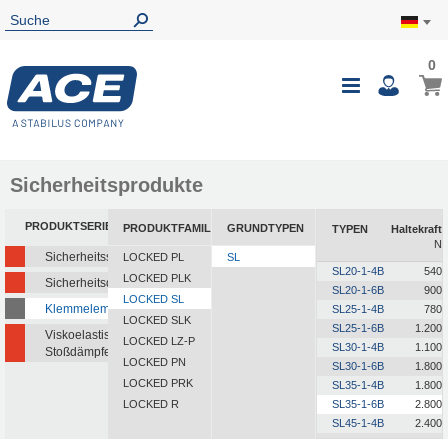
0
0
Mein
Navigatio
i
umschalte
Sicherheitsprodukte
PRODUKTSERIEN
PRODUKTFAMILIEN
GRUNDTYPEN
TYPEN
Haltekraft
N
Sicherheitsstoßdämpfer
LOCKED PL
SL
SL20-1-4B
540
LOCKED PLK
Sicherheitsdämpfer
SL20-1-6B
900
LOCKED SL
Klemmelemente
SL25-1-4B
780
LOCKED SLK
SL25-1-6B
1.200
Viskoelastische
LOCKED LZ-P
SL30-1-4B
1.100
Stoßdämpfer
LOCKED PN
SL30-1-6B
1.800
LOCKED PRK
SL35-1-4B
1.800
LOCKED R
SL35-1-6B
2.800
SL45-1-4B
2.400
SL45-1-6B
4.000