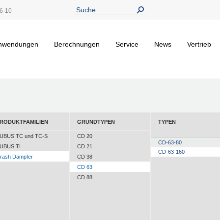
6-10
nwendungen
Berechnungen
Service
News
Vertrieb
RODUKTFAMILIEN
GRUNDTYPEN
TYPEN
UBUS TC und TC-S
CD 20
CD-63-80
UBUS TI
CD 21
CD-63-160
rash Dämpfer
CD 38
CD 63
CD 88