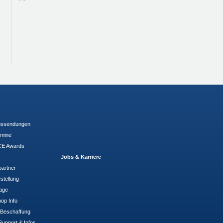
ussendungen
rmine
E Awards
Jobs & Karriere
partner
stellung
rage
op Info
- Beschaffung
Support & Infos