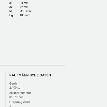
d1
63 mm
d2
72 mm
M
M36 mm
L
180 mm
M
KAUFMÄNNISCHE DATEN
Gewicht
2,400 kg
Zolltarifnummer
84879090
Ursprungsland
AT