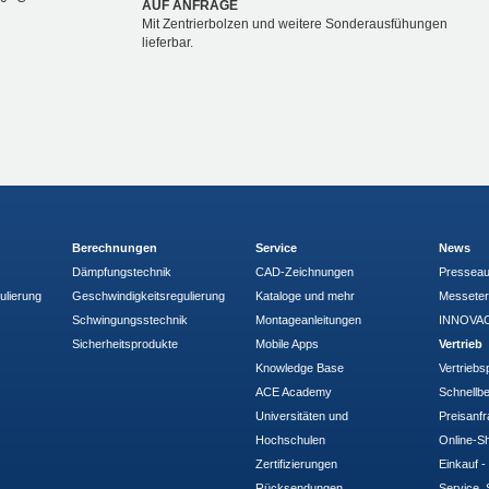
AUF ANFRAGE
Mit Zentrierbolzen und weitere Sonderausfühungen
lieferbar.
Berechnungen
Service
News
Dämpfungstechnik
CAD-Zeichnungen
Pressea
ulierung
Geschwindigkeitsregulierung
Kataloge und mehr
Messete
Schwingungsstechnik
Montageanleitungen
INNOVAC
Sicherheitsprodukte
Mobile Apps
Vertrieb
Knowledge Base
Vertriebs
ACE Academy
Schnellbe
Universitäten und
Preisanf
Hochschulen
Online-Sh
Zertifizierungen
Einkauf 
Rücksendungen
Service, 