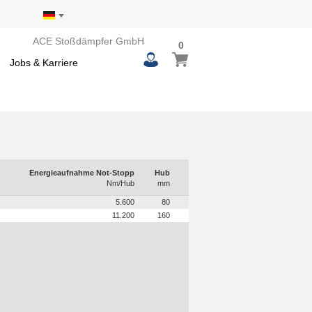
ACE Stoßdämpfer GmbH
0
0
Mein Warenkorb
items
Jobs & Karriere
Energieaufnahme Not-Stopp
Hub
Nm/Hub
mm
5.600
80
11.200
160