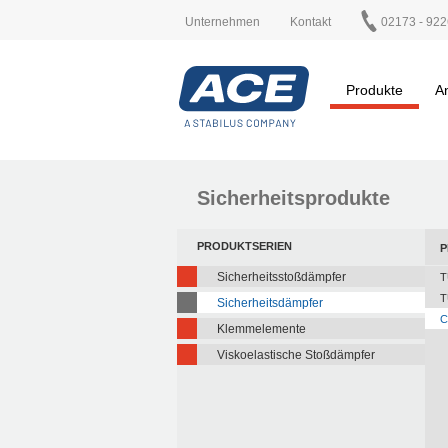
Unternehmen
Kontakt
02173 - 922
Produkte
A
Sicherheitsprodukte
PRODUKTSERIEN
P
Sicherheitsstoßdämpfer
T
T
Sicherheitsdämpfer
C
Klemmelemente
Viskoelastische Stoßdämpfer