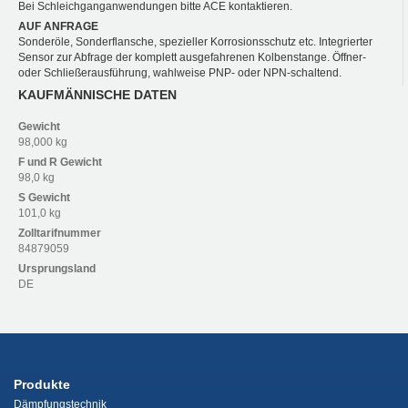
Bei Schleichganganwendungen bitte ACE kontaktieren.
AUF ANFRAGE
Sonderöle, Sonderflansche, spezieller Korrosionsschutz etc. Integrierter
Sensor zur Abfrage der komplett ausgefahrenen Kolbenstange. Öffner-
oder Schließerausführung, wahlweise PNP- oder NPN-schaltend.
KAUFMÄNNISCHE DATEN
Gewicht
98,000 kg
F und R
Gewicht
98,0 kg
S
Gewicht
101,0 kg
Zolltarifnummer
84879059
Ursprungsland
DE
Produkte
Dämpfungstechnik