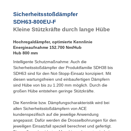
Flansch
SDH63-800EU-F
Rückseite
SDH63-1000EU-F
Sicherheitsstoßdämpfer
SDH50EU-S
SDH63-1200EU-F
Fußbefestigung
SDH63-800EU-F
SDH63EU-F
Kleine Stützkräfte durch lange Hübe
Flansch
Frontseite
SDH63EU-R
Hochregaldämpfer, optimierte Kennlinie
Flansch
Energieaufnahme 152.700 Nm/Hub
Rückseite
Hub 800 mm
SDH63EU-S
Fußbefestigung
Intelligente Schutzmaßnahme: Auch die
Sicherheitsstoßdämpfer der Produktfamilie SDH38 bis
SDH63 sind für den Not-Stopp-Einsatz konzipiert. Mit
diesen wartungsfreien und einbaufertigen Dämpfern
sind Hübe von bis zu 1.200 mm möglich. Durch die
großen Hübe entstehen geringe Stützkräfte.
Die Kennlinie bzw. Dämpfungscharakteristik wird bei
allen Sicherheitsstoßdämpfern von ACE
kundenspezifisch auf die jeweilige Anwendung
angepasst. Dafür werden die Drosselbohrungen für den
jeweiligen Einsatzfall speziell berechnet und gefertigt.