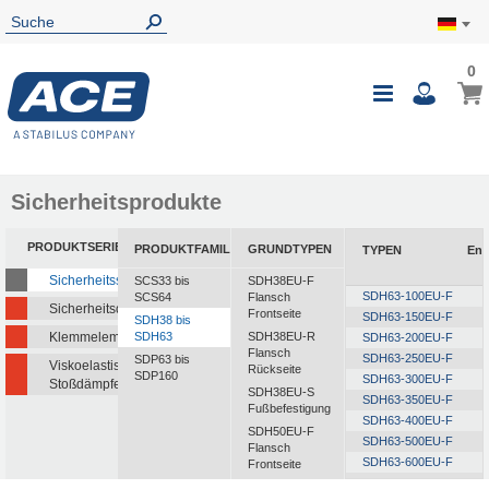
0
0
Mein
Navigatio
i
umschalte
Sicherheitsprodukte
PRODUKTSERIEN
PRODUKTFAMILIEN
GRUNDTYPEN
TYPEN
Ene
Sicherheitsstoßdämpfer
SCS33 bis
SDH38EU-F
SDH63-100EU-F
SCS64
Flansch
Sicherheitsdämpfer
Frontseite
SDH63-150EU-F
SDH38 bis
Klemmelemente
SDH63
SDH38EU-R
SDH63-200EU-F
Flansch
SDH63-250EU-F
SDP63 bis
Viskoelastische
Rückseite
SDP160
SDH63-300EU-F
Stoßdämpfer
SDH38EU-S
SDH63-350EU-F
Fußbefestigung
SDH63-400EU-F
SDH50EU-F
SDH63-500EU-F
Flansch
SDH63-600EU-F
Frontseite
SDH63-700EU-F
SDH50EU-R