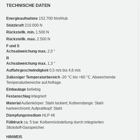
TECHNISCHE DATEN
Energieaufnahme
152.700 Nm/Hub
Stützkraft
210.000 N
Rückstellk. min.
1.500 N
Rückstellk. max.
2.500 N
F und S
Achsabweichung max.
2,0 °
R
Achsabweichung max.
1,3 °
Auffahrgeschwindigkeit
0,5 m/s bis 4,6 m/s
Zulässiger Temperaturbereich
-20 °C bis +60 °C. Abweichende
Temperaturbereiche auf Anfrage.
Einbaulage
beliebig
Festanschlag
Integriert
Material
Außenkörper: Stahl lackiert; Kolbenstange: Stahl
hartverchromt; Aufprallkopf: Stahl
Dämpfungsmedium
HLP 46
Fülldruck
ca. 5 bar. Kolbenrückstellung durch integrierten
Stickstoff-Gasspeicher.
HINWEIS