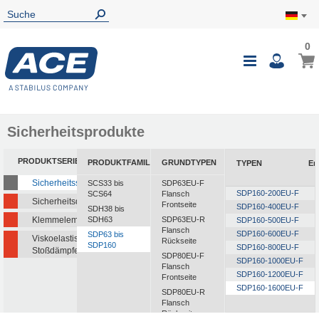
0
0
Mein
Navigatio
i
umschalte
Sicherheitsprodukte
PRODUKTSERIEN
PRODUKTFAMILIEN
GRUNDTYPEN
TYPEN
En
Sicherheitsstoßdämpfer
SCS33 bis
SDP63EU-F
SDP160-200EU-F
SCS64
Flansch
Sicherheitsdämpfer
Frontseite
SDP160-400EU-F
SDH38 bis
Klemmelemente
SDH63
SDP63EU-R
SDP160-500EU-F
Flansch
SDP160-600EU-F
SDP63 bis
Viskoelastische
Rückseite
SDP160
SDP160-800EU-F
Stoßdämpfer
SDP80EU-F
SDP160-1000EU-F
Flansch
SDP160-1200EU-F
Frontseite
SDP160-1600EU-F
SDP80EU-R
Flansch
Rückseite