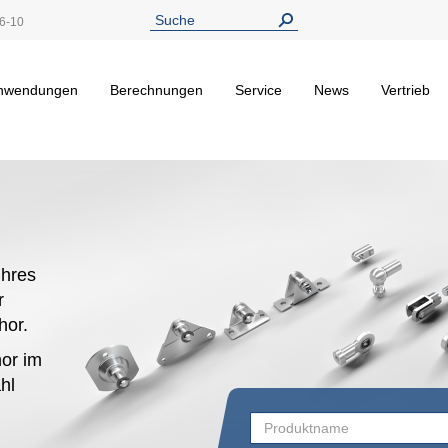
6-10
nwendungen
Berechnungen
Service
News
Vertrieb
hres
r
ehor.
or im
hl