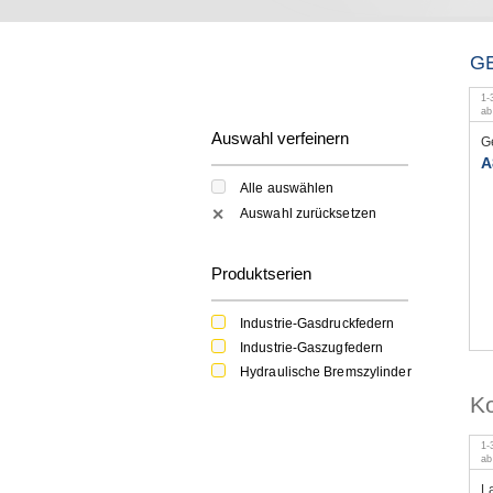
G
1
-
a
Auswahl verfeinern
G
A
Alle auswählen
Auswahl zurücksetzen
✕
Produktserien
Industrie-Gasdruckfedern
Industrie-Gaszugfedern
Hydraulische Bremszylinder
K
1
-
a
L