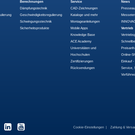
Berechnungen
Service
News
Dämpfungstechnik
CAD-Zeichnungen
Pressea
ulierung
Geschwindigkeitsregulierung
Kataloge und mehr
Messete
Schwingungsstechnik
Montageanleitungen
INNOVAC
Sicherheitsprodukte
Mobile Apps
Vertrieb
Knowledge Base
Vertriebs
ACE Academy
Schnellbe
Universitäten und
Preisanf
Hochschulen
Online-Sh
Zertifizierungen
Einkauf 
Rücksendungen
Service, 
Vorführw
Cookie-Einstellungen
Zahlung & Vers