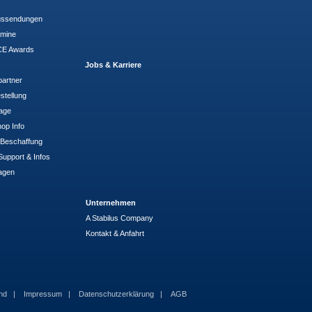
ussendungen
rmine
E Awards
Jobs & Karriere
partner
stellung
rage
op Info
- Beschaffung
Support & Infos
agen
Unternehmen
A Stabilus Company
Kontakt & Anfahrt
and
Impressum
Datenschutzerklärung
AGB