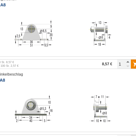
A8
3
St.
8,57 €
8,57 €
b
100
St.
2,57 €
inkelbeschlag
A8