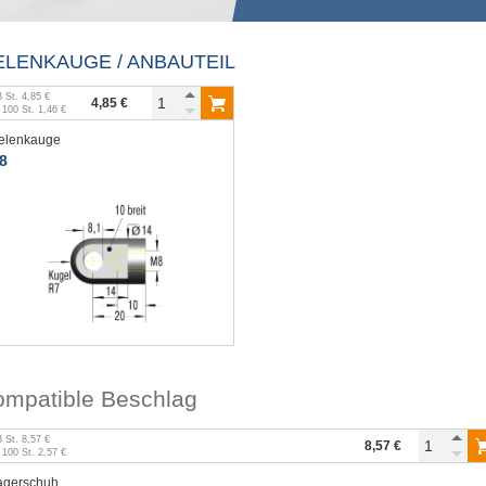
ELENKAUGE / ANBAUTEIL
3
St.
4,85 €
4,85 €
b
100
St.
1,46 €
elenkauge
8
ompatible Beschlag
3
St.
8,57 €
8,57 €
b
100
St.
2,57 €
agerschuh