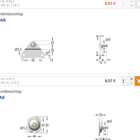
3
St.
8,63 €
8,63 €
b
100
St.
2,59 €
eitenbeschlag
A8
3
St.
8,57 €
8,57 €
b
100
St.
2,57 €
undbeschlag
A8