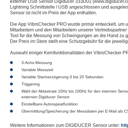
externer USB Sensor Digiducer 333D01 (www.digiducer.c
Lightning Schnittstelle / USB angeschlossen und ausgel
Sensor ist nicht im Preis der App enthalten.
Die App VibroChecker PRO wurde primär entwickelt, um 
Mitarbeitern und den Mitarbeitern unserer Vertriebspartner
Tool für die Messung von Schwingungen an die Hand zu 
Der Preis im Store stellt eine Schutzgebühr für die jeweili
Auswahl einiger Kernfunktionalitäten der VibroChecker P
3-Achs-Messung
Variable Messzeit
Variable Startverzögerung 0 bis 20 Sekunden
Triggering
Wahl der Abtastrate 10Hz bis 100Hz für den internen Senso
externen Digiducer Sensor
Einstellbare Autorepeatfunktion
Übermittlung/Speicherung der Messdaten per E-Mail als CS
Weitere Informationen zum DIGIDUCER Sensor unter:
htt