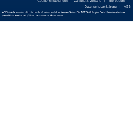
Cookie-Einstellungen
Zahlung & Versand
Impressum
Datenschutzerklärung
AGB
ACE ist nicht verantwortlich für den Inhalt extern verlinkter Internet-Seiten. Die ACE Stoßdämpfer GmbH liefert exklusiv an
gewerbliche Kunden mit gültiger Umsatzsteuer-Identnummer.