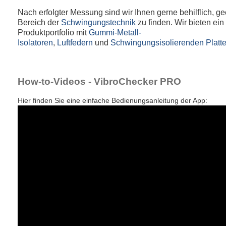
Nach erfolgter Messung sind wir Ihnen gerne behilflich, 
Bereich der
Schwingungstechnik
zu finden. Wir bieten ein 
Produktportfolio mit
Gummi-Metall-
Isolatoren
,
Luftfedern
und
Schwingungsisolierenden Platt
How-to-Videos - VibroChecker PRO
Hier finden Sie eine einfache Bedienungsanleitung der App: