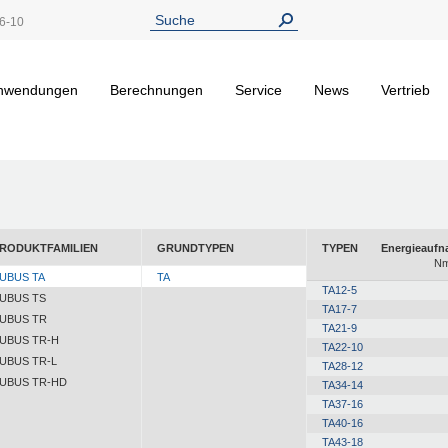
6-10
nwendungen
Berechnungen
Service
News
Vertrieb
RODUKTFAMILIEN
GRUNDTYPEN
TYPEN
Energieauf
Nm
UBUS TA
TA
TA12-5
UBUS TS
TA17-7
UBUS TR
TA21-9
UBUS TR-H
TA22-10
UBUS TR-L
TA28-12
UBUS TR-HD
TA34-14
TA37-16
TA40-16
TA43-18