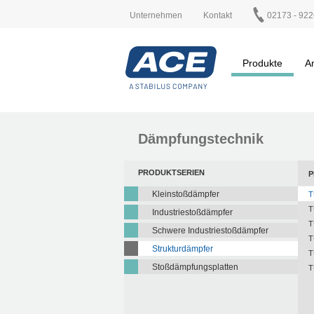
Unternehmen
Kontakt
02173 - 922
Produkte
A
Dämpfungstechnik
PRODUKTSERIEN
P
Kleinstoßdämpfer
T
T
Industriestoßdämpfer
T
Schwere Industriestoßdämpfer
T
Strukturdämpfer
T
Stoßdämpfungsplatten
T