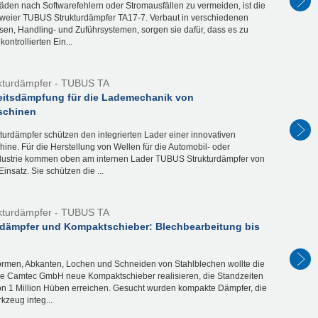
äden nach Softwarefehlern oder Stromausfällen zu vermeiden, ist die
weier TUBUS Strukturdämpfer TA17-7. Verbaut in verschiedenen
sen, Handling- und Zuführsystemen, sorgen sie dafür, dass es zu
ontrollierten Ein...
kturdämpfer - TUBUS TA
eitsdämpfung für die Lademechanik von
schinen
turdämpfer schützen den integrierten Lader einer innovativen
ne. Für die Herstellung von Wellen für die Automobil- oder
ndustrie kommen oben am internen Lader TUBUS Strukturdämpfer von
nsatz. Sie schützen die ...
kturdämpfer - TUBUS TA
rdämpfer und Kompaktschieber: Blechbearbeitung bis
ormen, Abkanten, Lochen und Schneiden von Stahlblechen wollte die
ne Camtec GmbH neue Kompaktschieber realisieren, die Standzeiten
von 1 Million Hüben erreichen. Gesucht wurden kompakte Dämpfer, die
kzeug integ...