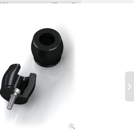
140,0
173
20
170,0
223
22
201,0
334
22
242,0
302
24
304,0
361
25
374,0
468
27
421,0
524
29
482,0
559
31
570,0
831
32
683,0
921
35
797,0
1.043
36
934,0
1.249
38
147,0
1.555
40
014,0
2.951
48