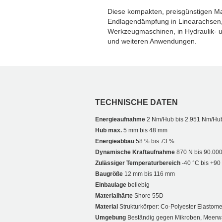
Diese kompakten, preisgünstigen Ma
Endlagendämpfung in Linearachsen
Werkzeugmaschinen, in Hydraulik- 
und weiteren Anwendungen.
TECHNISCHE DATEN
Energieaufnahme
2 Nm/Hub bis 2.951 Nm/Hu
Hub max.
5 mm bis 48 mm
Energieabbau
58 % bis 73 %
Dynamische Kraftaufnahme
870 N bis 90.00
Zulässiger Temperaturbereich
-40 °C bis +90
Baugröße
12 mm bis 116 mm
Einbaulage
beliebig
Materialhärte
Shore 55D
Material
Strukturkörper: Co-Polyester Elastome
Umgebung
Beständig gegen Mikroben, Meerw