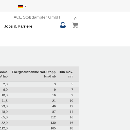
ACE Stoßdämpfer GmbH
0
0
Mein Warenkorb
items
Jobs & Karriere
nahme
Energieaufnahme Not-Stopp
Hub max.
/Hub
Nm/Hub
mm
2,0
3
5
6,0
9
7
10,0
16
9
11,5
21
10
29,0
46
12
48,0
87
14
65,0
112
16
82,0
130
16
112,0
165
18