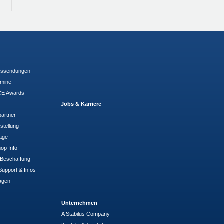
ussendungen
rmine
E Awards
Jobs & Karriere
partner
stellung
rage
op Info
- Beschaffung
Support & Infos
agen
Unternehmen
A Stabilus Company