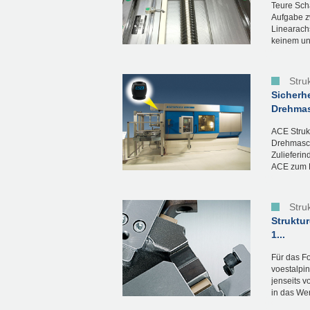
Teure Sch
Aufgabe z
Linearach
keinem unk
Stru
Sicherh
Drehma
ACE Struk
Drehmaschi
Zulieferi
ACE zum Ei
Stru
Struktu
1...
Für das F
voestalpi
jenseits 
in das Wer