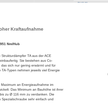
TA47-20
TA50-22
TA54-22
TA57-24
TA62-25
TA65-27
oher Kraftaufnahme
TA70-29
TA72-31
TA80-32
.951 Nm/Hub
TA82-35
TA85-36
TA90-38
ie Strukturdämpfer TA aus der ACE
TA98-40
1.
einbaufertig. Sie bestehen aus Co-
TA116-48
2.
 das sich nur gering erwärmt und für
e TA-Typen nehmen jeweils viel Energie
ein Maximum an Energieaufnahme im
ickelt. Das Minimum an Bauhöhe ist ihrer
bis zu Ø 116 mm zu verdanken. Die
en Spezialschraube sehr einfach und