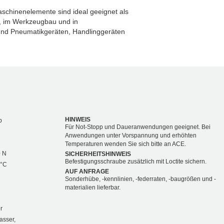
schinenelemente sind ideal geeignet als
, im Werkzeugbau und in
und Pneumatikgeräten, Handlinggeräten
HINWEIS
b
Für Not-Stopp und Daueranwendungen geeignet. Bei
Anwendungen unter Vorspannung und erhöhten
Temperaturen wenden Sie sich bitte an ACE.
0 N
SICHERHEITSHINWEIS
Befestigungsschraube zusätzlich mit Loctite sichern.
 °C
AUF ANFRAGE
Sonderhübe, -kennlinien, -federraten, -baugrößen und -
materialien lieferbar.
r
asser,