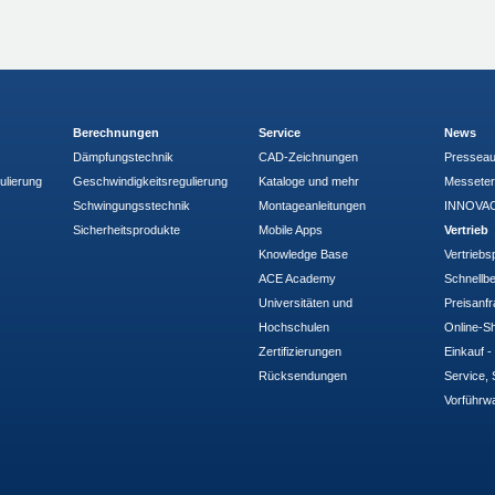
Berechnungen
Service
News
Dämpfungstechnik
CAD-Zeichnungen
Pressea
ulierung
Geschwindigkeitsregulierung
Kataloge und mehr
Messete
Schwingungsstechnik
Montageanleitungen
INNOVAC
Sicherheitsprodukte
Mobile Apps
Vertrieb
Knowledge Base
Vertriebs
ACE Academy
Schnellbe
Universitäten und
Preisanf
Hochschulen
Online-Sh
Zertifizierungen
Einkauf 
Rücksendungen
Service, 
Vorführw