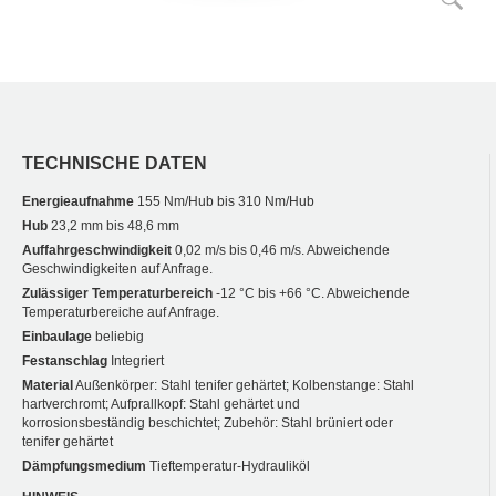
TECHNISCHE DATEN
Energieaufnahme
155 Nm/Hub bis 310 Nm/Hub
Hub
23,2 mm bis 48,6 mm
Auffahrgeschwindigkeit
0,02 m/s bis 0,46 m/s. Abweichende
Geschwindigkeiten auf Anfrage.
Zulässiger Temperaturbereich
-12 °C bis +66 °C. Abweichende
Temperaturbereiche auf Anfrage.
Einbaulage
beliebig
Festanschlag
Integriert
Material
Außenkörper: Stahl tenifer gehärtet; Kolbenstange: Stahl
hartverchromt; Aufprallkopf: Stahl gehärtet und
korrosionsbeständig beschichtet; Zubehör: Stahl brüniert oder
tenifer gehärtet
Dämpfungsmedium
Tieftemperatur-Hydrauliköl