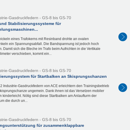
strie-Gasdruckfedern - GS-8 bis GS-70
und Stabilisierungssysteme für
lungsmaschinen...
ckeln eines Trafokerns mit Resinband drohte an ovalen
nkeln ein Spannungsabfall. Die Bandspannung ist jedoch hoch
 Damit sich die Bleche im Trafo beim Aufrichten in die Vertikale
limeter verschieben, kommt ein...
strie-Gasdruckfedern - GS-8 bis GS-70
nierungssystem für Startbalken an Skisprungschanzen
2 Industrie-Gasdruckfedern von ACE erleichtern den Trainingsbetrieb
Skisprungschanze ungemein. Dank ihnen ist das Versetzen mobiler
n kinderleicht. Nötig sind diese Startbalken am Anlaufturm der
m die durch un...
strie-Gasdruckfedern - GS-8 bis GS-70
gsunterstützung für zusammenklappbare