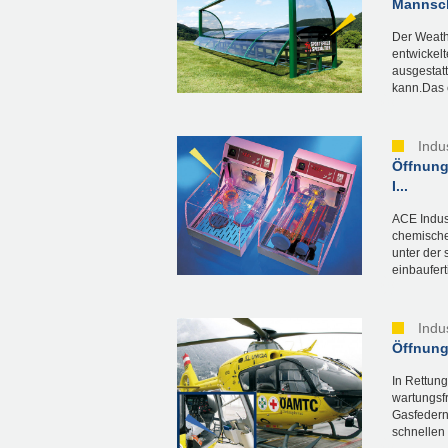
Mannsch
Der Weathe
entwickel
ausgestat
kann.Das e
Indu
Öffnung
I...
ACE Indus
chemische
unter der 
einbaufert
Indu
Öffnung
In Rettun
wartungsf
Gasfedern
schnellen 