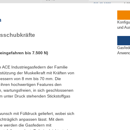
GS-40-1000
1.0
n
Konfigu
und Au
usschubkräfte
Gasfede
eingefahren bis 7.500 N)
Anwend
e ACE Industriegasfedern der Familie
ützung der Muskelkraft mit Kräften von
messern von 8 mm bis 70 mm. Die
ihren hochwertigen Features den
n, wartungsfreien, in sich geschlossenen
m unter Druck stehenden Stickstoffgas
nsch mit Fülldruck geliefert, wobei sich
achträglich anpassen lässt. Mit dem
e werden die Gasfedern mit