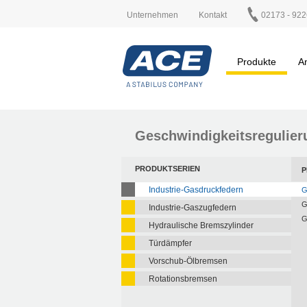
Unternehmen
Kontakt
02173 - 922
Produkte
A
Geschwindigkeitsregulier
PRODUKTSERIEN
P
Industrie-Gasdruckfedern
G
G
Industrie-Gaszugfedern
G
Hydraulische Bremszylinder
Türdämpfer
Vorschub-Ölbremsen
Rotationsbremsen