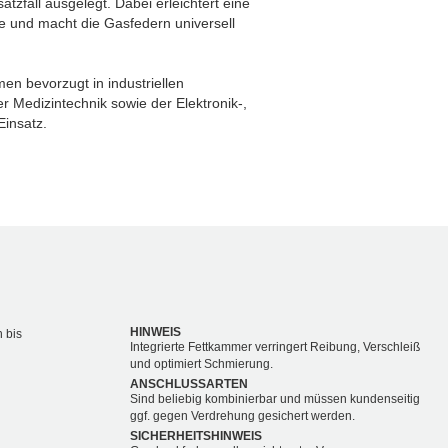
tzfall ausgelegt. Dabei erleichtert eine
e und macht die Gasfedern universell
n bevorzugt in industriellen
Medizintechnik sowie der Elektronik-,
Einsatz.
HINWEIS
 bis
Integrierte Fettkammer verringert Reibung, Verschleiß
und optimiert Schmierung.
ANSCHLUSSARTEN
Sind beliebig kombinierbar und müssen kundenseitig
ggf. gegen Verdrehung gesichert werden.
SICHERHEITSHINWEIS