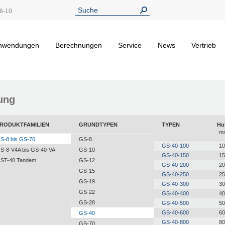
6-10
nwendungen
Berechnungen
Service
News
Vertrieb
ung
RODUKTFAMILIEN
GRUNDTYPEN
TYPEN
Hu
m
S-8 bis GS-70
GS-8
GS-40-100
10
S-8-V4A bis GS-40-VA
GS-10
GS-40-150
15
ST-40 Tandem
GS-12
GS-40-200
20
GS-15
GS-40-250
25
GS-19
GS-40-300
30
GS-22
GS-40-400
40
GS-28
GS-40-500
50
GS-40-600
60
GS-40
GS-40-800
80
GS-70