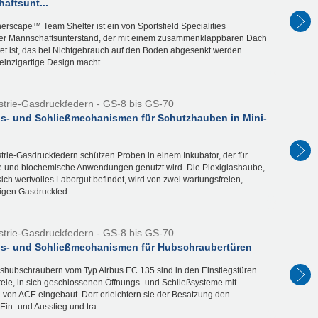
aftsunt...
rscape™ Team Shelter ist ein von Sportsfield Specialities
ter Mannschaftsunterstand, der mit einem zusammenklappbaren Dach
tet ist, das bei Nichtgebrauch auf den Boden abgesenkt werden
inzigartige Design macht...
strie-Gasdruckfedern - GS-8 bis GS-70
s- und Schließmechanismen für Schutzhauben in Mini-
trie-Gasdruckfedern schützen Proben in einem Inkubator, der für
 und biochemische Anwendungen genutzt wird. Die Plexiglashaube,
sich wertvolles Laborgut befindet, wird von zwei wartungsfreien,
igen Gasdruckfed...
strie-Gasdruckfedern - GS-8 bis GS-70
s- und Schließmechanismen für Hubschraubertüren
gshubschraubern vom Typ Airbus EC 135 sind in den Einstiegstüren
reie, in sich geschlossenen Öffnungs- und Schließsysteme mit
 von ACE eingebaut. Dort erleichtern sie der Besatzung den
Ein- und Ausstieg und tra...