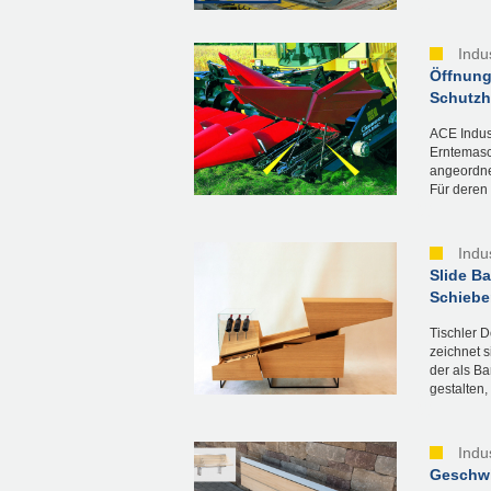
Indu
Öffnung
Schutzh
ACE Indus
Erntemasc
angeordne
Für deren
Indu
Slide B
Schiebe
Tischler D
zeichnet 
der als Ba
gestalten, 
Indu
Geschwi