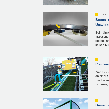
Indu
Brems- 
Umwicke
Beim Umwi
Trafosche
bedeutsam.
keinen Mil
Indu
Positio
Zwei GS-2
an einer 
Startbalke
Schanze, u
Indu
Bewegun