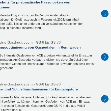
schutz für pneumatische Fassglocken von
tionen
 Verarbeitung anspruchsvoller Vergussmaterialien an
ationen für Gießharze auch in Fässern mit 200 Litern Inhalt
her abläuft, ist unter anderem ein vollständiges Abdichten der
tig. In diesem Einsatzfall fährt...
strie-Gasdruckfedern - GS-8 bis GS-70
gsoptimierung von Gaspedalen in Rennwagen
ltig Industrie-Gasfedern von ACE arbeiten können, zeigt ihr Einsatz in
nwagen. Am Gaspedal verbaut, gleichen sie durch Zurückströmen
stoff beim Öffnen der Drosselklappe störende Bewegungen des Pedals
geschieht...
strie-Gasdruckfedern - GS-8 bis GS-70
s- und Schließmechanismen für Eingangstore
hweres Holztor vor einer Unterkunft für Asylbewerber auf unebenem
cht verfahren zu können, kommen Gasfedern von ACE zum Einsatz.
 in diesem Beispiel die Gasdruckfedern GS-40 in die aus Metall
n Stützen der Lau...