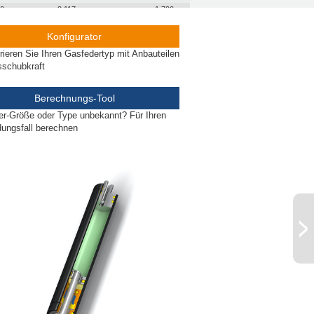
00
2.117
1.700
Konfigurator
rieren Sie Ihren Gasfedertyp mit Anbauteilen
sschubkraft
Berechnungs-Tool
r-Größe oder Type unbekannt? Für Ihren
ungsfall berechnen