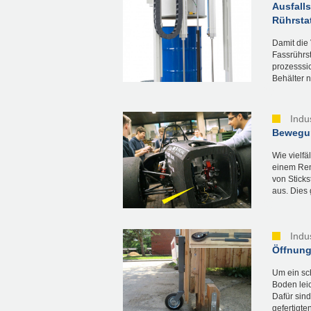
Ausfall
Rührsta
Damit die
Fassrührst
prozesssic
Behälter nö
Indu
Bewegun
Wie vielfä
einem Ren
von Stick
aus. Dies 
Indu
Öffnung
Um ein sc
Boden lei
Dafür sind
gefertigte