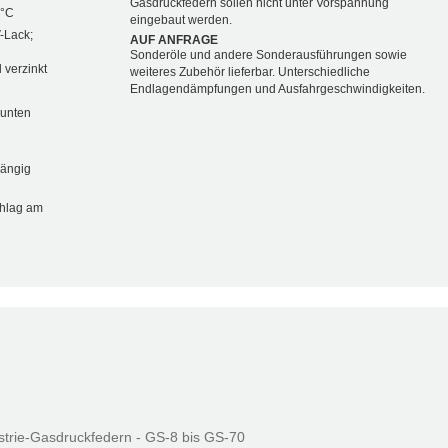
Gasdruckfedern sollen nicht unter Vorspannung
 °C
eingebaut werden.
-Lack;
AUF ANFRAGE
Sonderöle und andere Sonderausführungen sowie
 verzinkt
weiteres Zubehör lieferbar. Unterschiedliche
Endlagendämpfungen und Ausfahrgeschwindigkeiten.
 unten
hängig
chlag am
strie-Gasdruckfedern - GS-8 bis GS-70