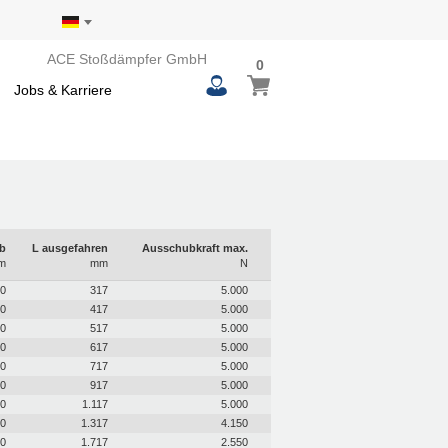
ACE Stoßdämpfer GmbH
0
0
Mein Warenkorb
items
Jobs & Karriere
b
L ausgefahren
Ausschubkraft max.
m
mm
N
0
317
5.000
0
417
5.000
0
517
5.000
0
617
5.000
0
717
5.000
0
917
5.000
0
1.117
5.000
0
1.317
4.150
0
1.717
2.550