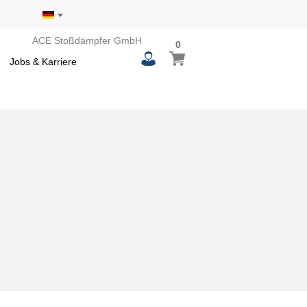
ACE Stoßdämpfer GmbH
0
0
Mein Warenkorb
items
Jobs & Karriere