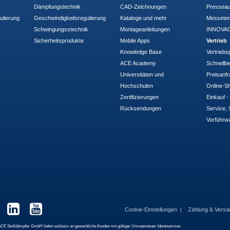
Dämpfungstechnik
CAD-Zeichnungen
Pressea
ulierung
Geschwindigkeitsregulierung
Kataloge und mehr
Messete
Schwingungsstechnik
Montageanleitungen
INNOVAC
Sicherheitsprodukte
Mobile Apps
Vertrieb
Knowledge Base
Vertriebs
ACE Academy
Schnellbe
Universitäten und
Preisanf
Hochschulen
Online-Sh
Zertifizierungen
Einkauf 
Rücksendungen
Service, 
Vorführw
Cookie-Einstellungen
Zahlung & Vers
 Die ACE Stoßdämpfer GmbH liefert exklusiv an gewerbliche Kunden mit gültiger Umsatzsteuer-Identnummer.