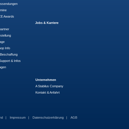
ussendungen
rmine
E Awards
Jobs & Karriere
partner
stellung
rage
op Info
- Beschaffung
Support & Infos
agen
Unternehmen
A Stabilus Company
Kontakt & Anfahrt
and
Impressum
Datenschutzerklärung
AGB