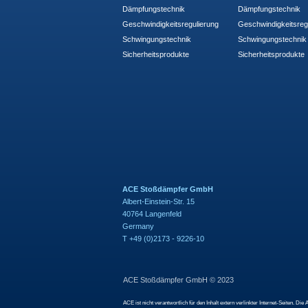
Dämpfungstechnik
Dämpfungstechnik
Geschwindigkeitsregulierung
Geschwindigkeitsreg
Schwingungstechnik
Schwingungstechnik
Sicherheitsprodukte
Sicherheitsprodukte
ACE Stoßdämpfer GmbH
Albert-Einstein-Str. 15
40764 Langenfeld
Germany
T +49 (0)2173 - 9226-10
ACE Stoßdämpfer GmbH © 2023
ACE ist nicht verantwortlich für den Inhalt extern verlinkter Internet-Seiten.