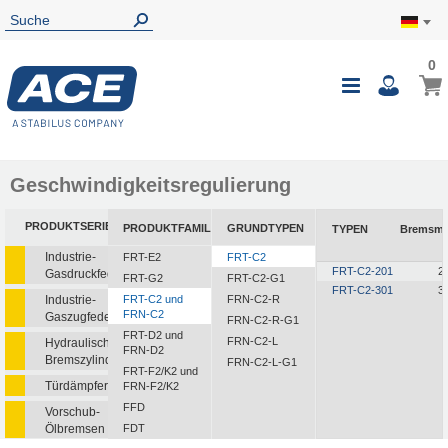
0
0
Mein
Navigatio
i
umschalte
Geschwindigkeitsregulierung
PRODUKTSERIEN
PRODUKTFAMILIEN
GRUNDTYPEN
TYPEN
Bremsm
Industrie-
FRT-E2
FRT-C2
FRT-C2-201
2 
Gasdruckfedern
FRT-G2
FRT-C2-G1
FRT-C2-301
3 
Industrie-
FRT-C2 und
FRN-C2-R
FRN-C2
Gaszugfedern
FRN-C2-R-G1
FRT-D2 und
FRN-C2-L
Hydraulische
FRN-D2
Bremszylinder
FRN-C2-L-G1
FRT-F2/K2 und
Türdämpfer
FRN-F2/K2
FFD
Vorschub-
Ölbremsen
FDT