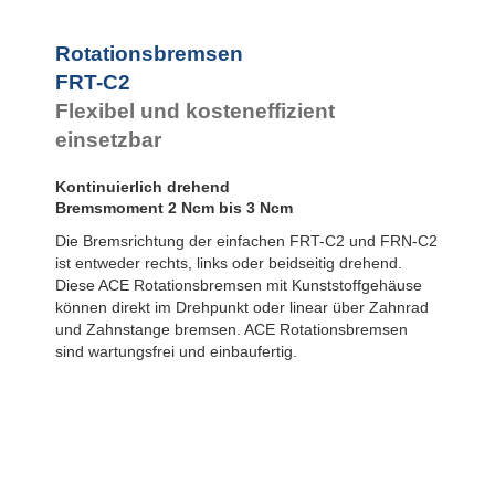
FDN
Rotationsbremsen
FYN-P1
FYN-N1
Rotationsbremsen
FYN-U1
FRT-C2
FYN-S1
Flexibel und kosteneffizient
FYT-H1 und
FYN-H1
einsetzbar
FYT-LA3 und
FYN-LA3
Kontinuierlich drehend
Bremsmoment 2 Ncm bis 3 Ncm
Die Bremsrichtung der einfachen FRT-C2 und FRN-C2
ist entweder rechts, links oder beidseitig drehend.
Diese ACE Rotationsbremsen mit Kunststoffgehäuse
können direkt im Drehpunkt oder linear über Zahnrad
und Zahnstange bremsen. ACE Rotationsbremsen
sind wartungsfrei und einbaufertig.