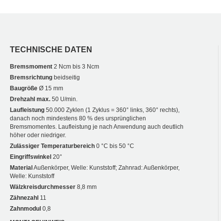
TECHNISCHE DATEN
Bremsmoment
2 Ncm bis 3 Ncm
Bremsrichtung
beidseitig
Baugröße
Ø 15 mm
Drehzahl max.
50 U/min.
Laufleistung
50.000 Zyklen (1 Zyklus = 360° links, 360° rechts),
danach noch mindestens 80 % des ursprünglichen
Bremsmomentes. Laufleistung je nach Anwendung auch deutlich
höher oder niedriger.
Zulässiger Temperaturbereich
0 °C bis 50 °C
Eingriffswinkel
20°
Material
Außenkörper, Welle: Kunststoff; Zahnrad: Außenkörper,
Welle: Kunststoff
Wälzkreisdurchmesser
8,8 mm
Zähnezahl
11
Zahnmodul
0,8