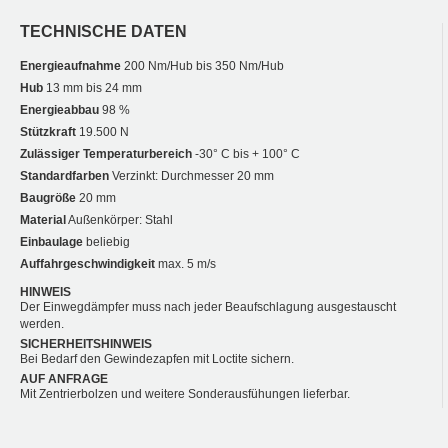
TECHNISCHE DATEN
Energieaufnahme
200 Nm/Hub bis 350 Nm/Hub
Hub
13 mm bis 24 mm
Energieabbau
98 %
Stützkraft
19.500 N
Zulässiger Temperaturbereich
-30° C bis + 100° C
Standardfarben
Verzinkt: Durchmesser 20 mm
Baugröße
20 mm
Material
Außenkörper: Stahl
Einbaulage
beliebig
Auffahrgeschwindigkeit
max. 5 m/s
HINWEIS
Der Einwegdämpfer muss nach jeder Beaufschlagung ausgestauscht
werden.
SICHERHEITSHINWEIS
Bei Bedarf den Gewindezapfen mit Loctite sichern.
AUF ANFRAGE
Mit Zentrierbolzen und weitere Sonderausfühungen lieferbar.