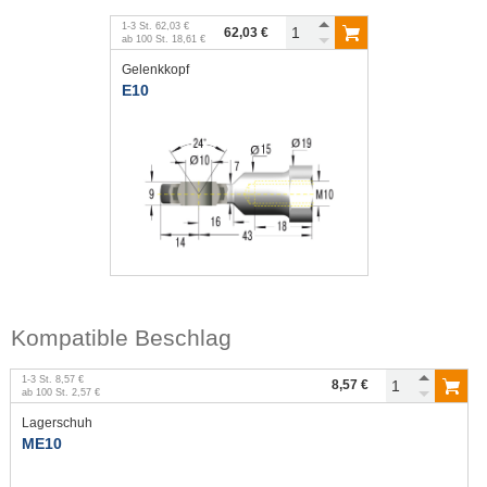
1
-
3
St.
62,03 €
62,03 €
ab
100
St.
18,61 €
Gelenkkopf
E10
Kompatible Beschlag
1
-
3
St.
8,57 €
8,57 €
ab
100
St.
2,57 €
Lagerschuh
ME10