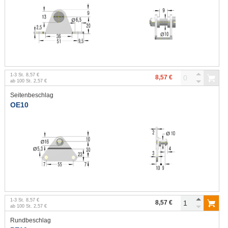
1
-
3
St.
8,57 €
8,57 €
ab
100
St.
2,57 €
Seitenbeschlag
OE10
1
-
3
St.
8,57 €
8,57 €
ab
100
St.
2,57 €
Rundbeschlag