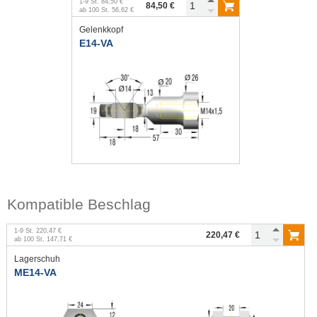
1
-
9
St.
84,50 €
84,50 €
ab
100
St.
56,62 €
Gelenkkopf
E14-VA
Kompatible Beschlag
1
-
9
St.
220,47 €
220,47 €
ab
100
St.
147,71 €
Lagerschuh
ME14-VA