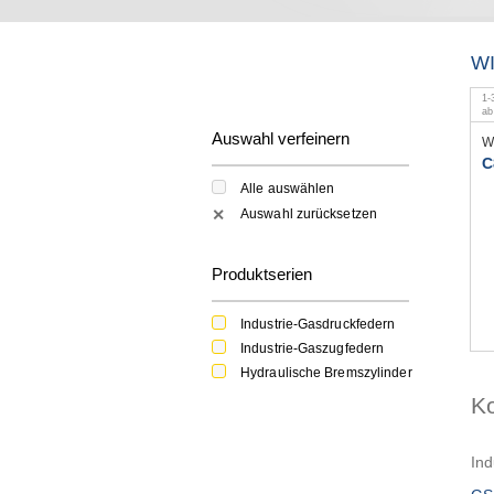
W
1
-
a
Auswahl verfeinern
W
C
Alle auswählen
Auswahl zurücksetzen
✕
Produktserien
Industrie-Gasdruckfedern
Industrie-Gaszugfedern
Hydraulische Bremszylinder
K
Ind