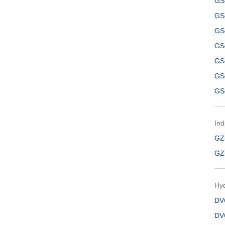
GS
GS
GS
GS
GS
GS
GS
Ind
GZ
GZ
Hyd
DV
DV