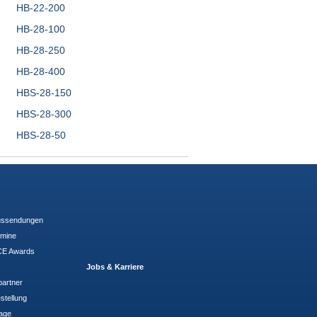
HB-22-200
HB-28-100
HB-28-250
HB-28-400
HBS-28-150
HBS-28-300
HBS-28-50
ussendungen
rmine
E Awards
Jobs & Karriere
partner
stellung
rage