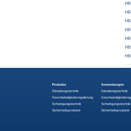
HB
HB
HB
HB
HB
HB
HB
Produkte
Anwendungen
Dämpfungstechnik
Dämpfungstechnik
Geschwindigkeitsregulierung
Geschwindigkeitsreg
Schwingungstechnik
Schwingungstechnik
Sicherheitsprodukte
Sicherheitsprodukte