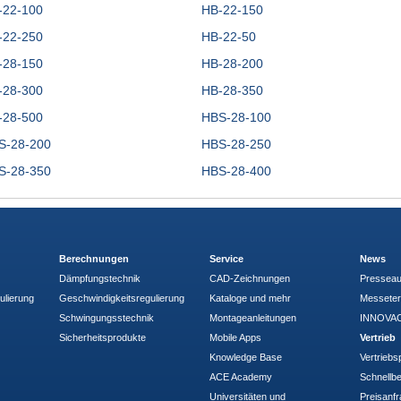
-22-100
HB-22-150
-22-250
HB-22-50
-28-150
HB-28-200
-28-300
HB-28-350
-28-500
HBS-28-100
S-28-200
HBS-28-250
S-28-350
HBS-28-400
Berechnungen
Service
News
Dämpfungstechnik
CAD-Zeichnungen
Pressea
ulierung
Geschwindigkeitsregulierung
Kataloge und mehr
Messete
Schwingungsstechnik
Montageanleitungen
INNOVAC
Sicherheitsprodukte
Mobile Apps
Vertrieb
Knowledge Base
Vertriebs
ACE Academy
Schnellbe
Universitäten und
Preisanf