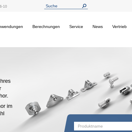
6-10
nwendungen
Berechnungen
Service
News
Vertrieb
hres
r
ehor.
or im
hl