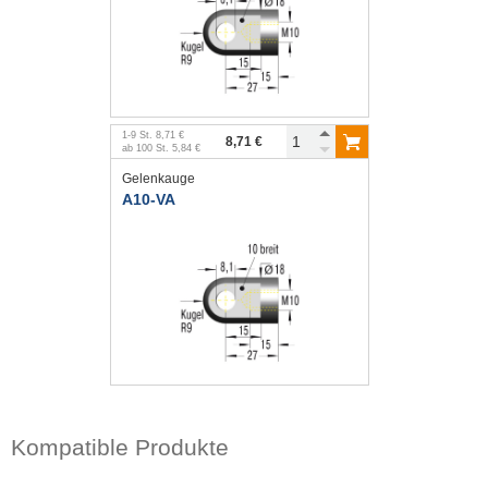
1
-
9
St.
8,71 €
8,71 €
ab
100
St.
5,84 €
Gelenkauge
A10-VA
Kompatible Produkte