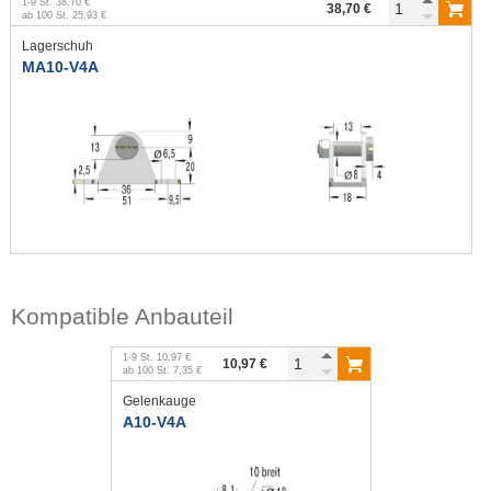
1
-
9
St.
38,70 €
38,70 €
ab
100
St.
25,93 €
Lagerschuh
MA10-V4A
Kompatible Anbauteil
1
-
9
St.
10,97 €
10,97 €
ab
100
St.
7,35 €
Gelenkauge
A10-V4A