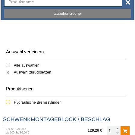
×
Zubehör-Suche
Auswahl verfeinern
Alle auswählen
Auswahl zurücksetzen
✕
Produktserien
Hydraulische Bremszylinder
SCHWENKMONTAGEBLOCK / BESCHLAG
1
-
9
St.
129,26 €
129,26 €
ab
100
St.
86,60 €