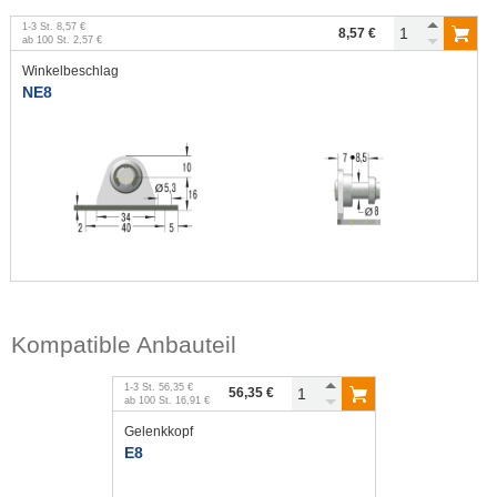
1
-
3
St.
8,57 €
8,57 €
ab
100
St.
2,57 €
Winkelbeschlag
NE8
Kompatible Anbauteil
1
-
3
St.
56,35 €
56,35 €
ab
100
St.
16,91 €
Gelenkkopf
E8