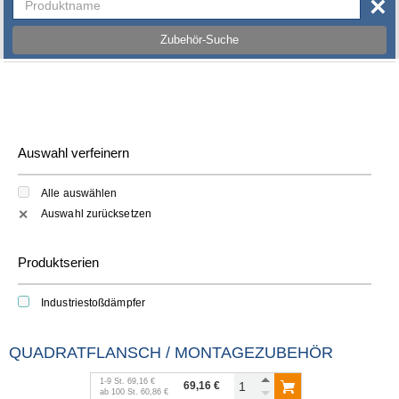
×
Zubehör-Suche
Auswahl verfeinern
Alle auswählen
Auswahl zurücksetzen
✕
Produktserien
Industriestoßdämpfer
QUADRATFLANSCH / MONTAGEZUBEHÖR
1
-
9
St.
69,16 €
69,16 €
ab
100
St.
60,86 €