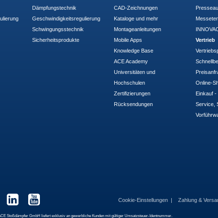
Dämpfungstechnik
CAD-Zeichnungen
Pressea
ulierung
Geschwindigkeitsregulierung
Kataloge und mehr
Messete
Schwingungsstechnik
Montageanleitungen
INNOVAC
Sicherheitsprodukte
Mobile Apps
Vertrieb
Knowledge Base
Vertriebs
ACE Academy
Schnellbe
Universitäten und
Preisanf
Hochschulen
Online-Sh
Zertifizierungen
Einkauf 
Rücksendungen
Service, 
Vorführw
Cookie-Einstellungen
Zahlung & Vers
 Die ACE Stoßdämpfer GmbH liefert exklusiv an gewerbliche Kunden mit gültiger Umsatzsteuer-Identnummer.