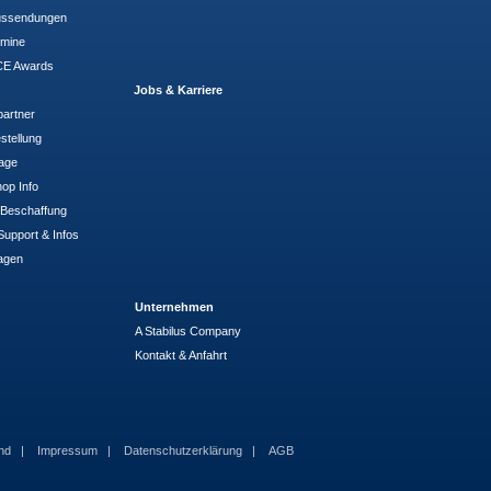
ussendungen
rmine
E Awards
Jobs & Karriere
partner
stellung
rage
op Info
- Beschaffung
Support & Infos
agen
Unternehmen
A Stabilus Company
Kontakt & Anfahrt
and
Impressum
Datenschutzerklärung
AGB