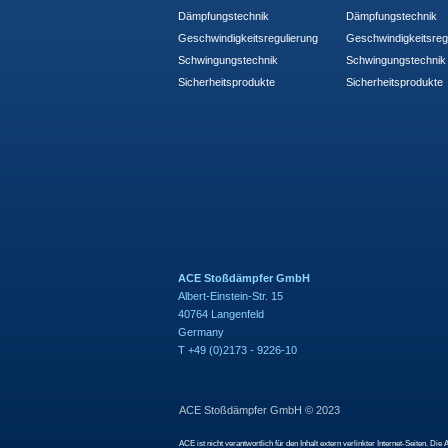
Dämpfungstechnik
Dämpfungstechnik
Geschwindigkeitsregulierung
Geschwindigkeitsreg
Schwingungstechnik
Schwingungstechnik
Sicherheitsprodukte
Sicherheitsprodukte
ACE Stoßdämpfer GmbH
Albert-Einstein-Str. 15
40764 Langenfeld
Germany
T +49 (0)2173 - 9226-10
ACE Stoßdämpfer GmbH © 2023
ACE ist nicht verantwortlich für den Inhalt extern verlinkter Internet-Seiten.