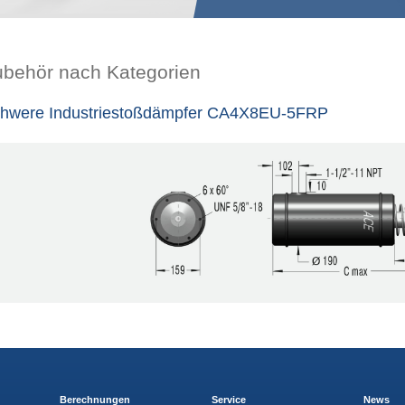
ubehör nach Kategorien
hwere Industriestoßdämpfer CA4X8EU-5FRP
Berechnungen
Service
News