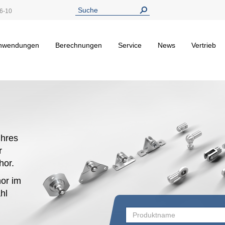
6-10
nwendungen
Berechnungen
Service
News
Vertrieb
hres
r
ehor.
or im
hl