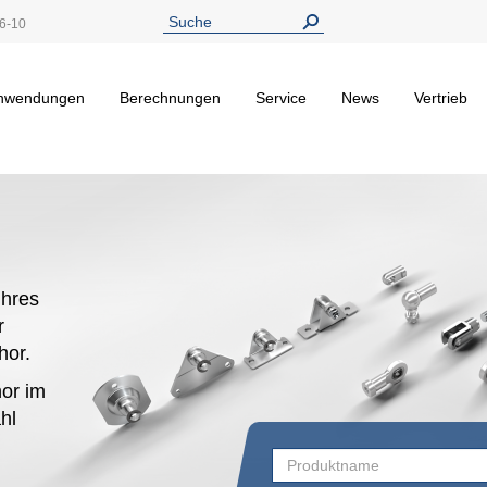
6-10
nwendungen
Berechnungen
Service
News
Vertrieb
hres
r
ehor.
or im
hl