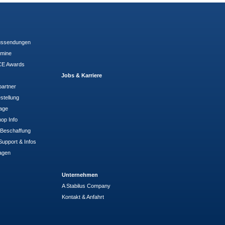
ussendungen
rmine
E Awards
Jobs & Karriere
partner
stellung
rage
op Info
- Beschaffung
Support & Infos
agen
Unternehmen
A Stabilus Company
Kontakt & Anfahrt