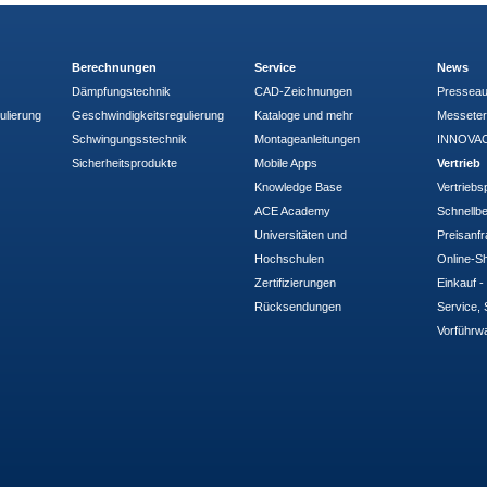
Berechnungen
Service
News
Dämpfungstechnik
CAD-Zeichnungen
Pressea
ulierung
Geschwindigkeitsregulierung
Kataloge und mehr
Messete
Schwingungsstechnik
Montageanleitungen
INNOVAC
Sicherheitsprodukte
Mobile Apps
Vertrieb
Knowledge Base
Vertriebs
ACE Academy
Schnellbe
Universitäten und
Preisanf
Hochschulen
Online-Sh
Zertifizierungen
Einkauf 
Rücksendungen
Service, 
Vorführw