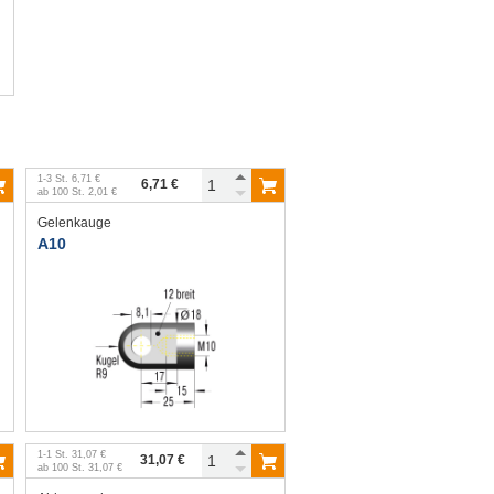
1
-
3
St.
6,71 €
6,71 €
ab
100
St.
2,01 €
Gelenkauge
A10
1
-
1
St.
31,07 €
31,07 €
ab
100
St.
31,07 €