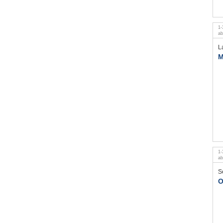
1
-
a
L
M
1
-
a
S
O