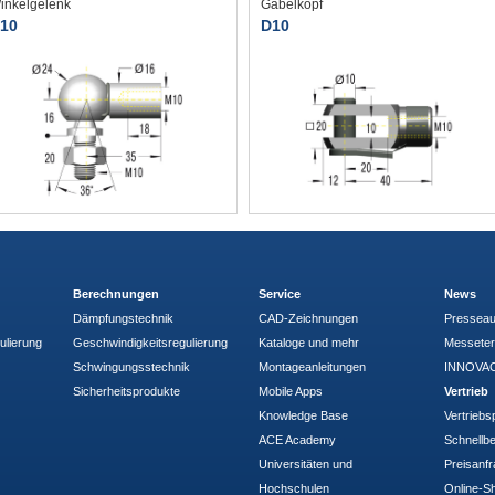
inkelgelenk
Gabelkopf
10
D10
Berechnungen
Service
News
Dämpfungstechnik
CAD-Zeichnungen
Pressea
ulierung
Geschwindigkeitsregulierung
Kataloge und mehr
Messete
Schwingungsstechnik
Montageanleitungen
INNOVAC
Sicherheitsprodukte
Mobile Apps
Vertrieb
Knowledge Base
Vertriebs
ACE Academy
Schnellbe
Universitäten und
Preisanf
Hochschulen
Online-Sh