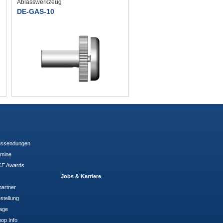
Ablasswerkzeug
DE-GAS-10
ussendungen
rmine
E Awards
Jobs & Karriere
partner
stellung
rage
op Info