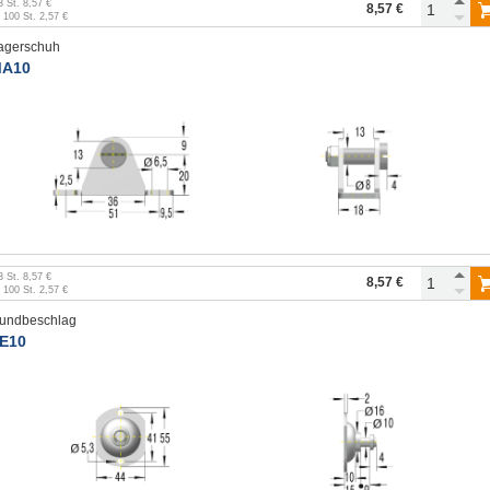
3
St.
8,57 €
8,57 €
b
100
St.
2,57 €
agerschuh
A10
3
St.
8,57 €
8,57 €
b
100
St.
2,57 €
undbeschlag
E10