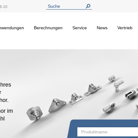
6-10
nwendungen
Berechnungen
Service
News
Vertrieb
hres
r
ehor.
or im
hl