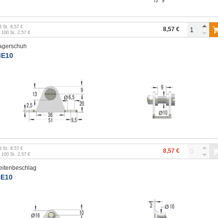
3
St.
8,57 €
8,57 €
b
100
St.
2,57 €
agerschuh
E10
3
St.
8,57 €
8,57 €
b
100
St.
2,57 €
eitenbeschlag
E10