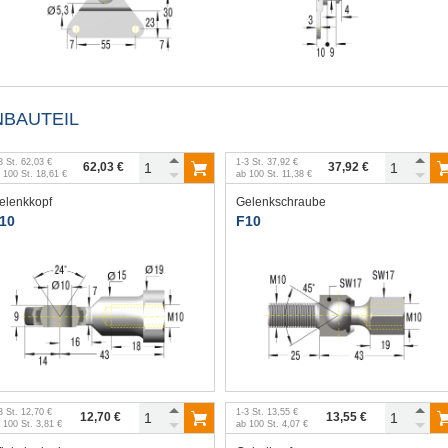
NBAUTEIL
3
St.
62,03 €
1
-
3
St.
37,92 €
62,03 €
37,92 €
b
100
St.
18,61 €
ab
100
St.
11,38 €
elenkkopf
Gelenkschraube
10
F10
3
St.
12,70 €
1
-
3
St.
13,55 €
12,70 €
13,55 €
b
100
St.
3,81 €
ab
100
St.
4,07 €